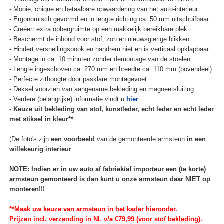
- Mooie, chique en betaalbare opwaardering van het auto-interieur.
- Ergonomisch gevormd en in lengte richting ca. 50 mm uitschuifbaar.
- Creëert extra opbergruimte op een makkelijk bereikbare plek.
- Beschermt de inhoud voor stof, zon en nieuwsgierige blikken.
- Hindert versnellingspook en handrem niet en is verticaal opklapbaar.
- Montage in ca. 10 minuten zonder demontage van de stoelen.
- Lengte ingeschoven ca. 270 mm en breedte ca. 110 mm (bovendeel).
- Perfecte zithoogte door pasklare montagevoet.
- Deksel voorzien van aangename bekleding en magneetsluiting.
- Verdere (belangrijke) informatie vindt u
hier
.
-
Keuze uit bekleding van stof, kunstleder, echt leder en echt leder
met stiksel in kleur**
(De foto's zijn
een voorbeeld
van de gemonteerde armsteun
in een
willekeurig interieur
.
NOTE: Indien er in uw auto af fabriek/af importeur een (te korte)
armsteun gemonteerd is dan kunt u onze armsteun daar NIET op
monteren!!!
**Maak uw keuze van armsteun in het kader hieronder.
Prijzen incl. verzending in NL v/a €79,99 (voor stof bekleding).