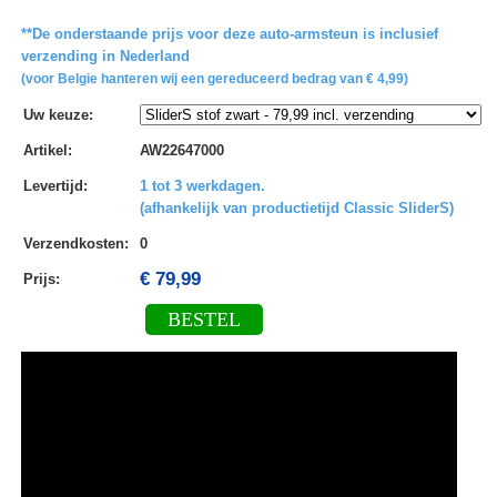
**De onderstaande prijs voor deze auto-armsteun is inclusief
verzending in Nederland
(voor Belgie hanteren wij een gereduceerd bedrag van € 4,99)
Uw keuze
:
Artikel
:
AW22647000
Levertijd
:
1 tot 3 werkdagen.
(afhankelijk van productietijd Classic SliderS)
Verzendkosten
:
0
€ 79,99
Prijs:
BESTEL