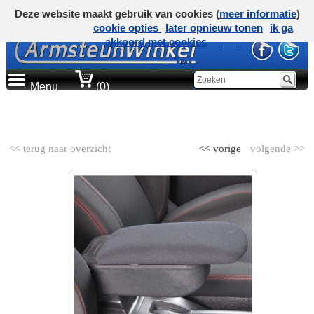
Deze website maakt gebruik van cookies (
meer informatie
)
cookie opties
later opnieuw tonen
ik ga
akkoord met cookies
Menu
(0)
AUTOMERK
<< terug naar overzicht
<< vorige
volgende >>