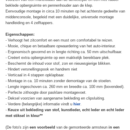
beklede opbergruimte en pennenhouder aan de klep.
Eenvoudige montage in circa 10 minuten op het achterste gedeelte van
middenconsole, begeleid met een duidelijke, universele montage
handleiding en 4 zelftappers.
Eigenschappen:
- Verhoogt het zitcomfort en een must om comfortabel te reizen.
- Mooie, chique en betaalbare opwaardering van het auto-interieur.
- Ergonomisch gevormd en in lengte richting ca. 50 mm uitschuifbaar.
- Creëert extra opbergruimte op een makkelijk bereikbare plek.
- Beschermt de inhoud voor stof, zon en nieuwsgierige blikken.
- Hindert versnellingspook en handrem niet
- Verticaal in 4 stappen opklapbaar.
- Montage in ca. 10 minuten zonder demontage van de stoelen.
- Lengte ingeschoven ca. 260 mm en breedte ca. 100 mm (bovendeel).
- Perfecte zithoogte door pasklare montagevoet.
- Deksel voorzien van aangename bekleding en clipsluiting.
- Verdere (belangrijke) informatie vindt u
hier
.
-
Keuze uit bekleding van stof, kunstleder, echt leder en echt leder
met stiksel in kleur**
(De foto's zijn
een voorbeeld
van de gemonteerde armsteun
in een