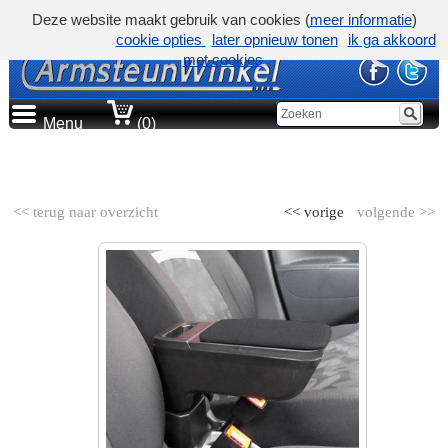
Deze website maakt gebruik van cookies (
meer informatie
)
cookie opties
later opnieuw tonen
ik ga akkoord
met cookies
Menu
(0)
AUTOMERK
<< terug naar overzicht
<< vorige
volgende >>