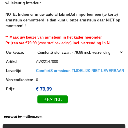
willekeurig interieur
NOTE: Indien er in uw auto af fabriek/af importeur een (te korte)
armsteun gemonteerd is dan kunt u onze armsteun daar NIET op
monteren!!!
** Maak uw keuze van armsteun in het kader hieronder.
Prijzen v/a €79,99
(voor stof bekleding)
incl. verzending in NL
.
Uw keuze
:
Artikel
:
AW22147000
Levertijd
:
ComfortS armsteun TIJDELIJK NIET LEVERBAAR
Verzendkosten
:
0
€ 79,99
Prijs:
BESTEL
powered by
myShop.com