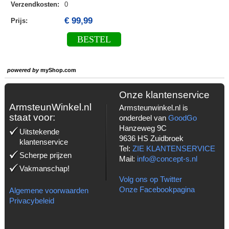
Verzendkosten
:
0
€ 99,99
Prijs:
BESTEL
powered by
myShop.com
Onze klantenservice
ArmsteunWinkel.nl
Armsteunwinkel.nl is
staat voor:
onderdeel van
GoodGo
Hanzeweg 9C
Uitstekende
9636 HS Zuidbroek
klantenservice
Tel:
ZIE KLANTENSERVICE
Scherpe prijzen
Mail:
info@concept-s.nl
Vakmanschap!
Volg ons op Twitter
Onze Facebookpagina
Algemene voorwaarden
Privacybeleid