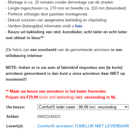
- Montage in ca. 10 minuten zonder demontage van de stoelen.
- Lengte ingeschoven ca. 270 mm en breedte ca. 110 mm (bovendeel).
- Perfecte zithoogte door pasklare montagevoet.
- Deksel voorzien van aangename bekleding en clipsluiting.
- Verdere (belangrijke) informatie vindt u
hier
.
-
Keuze uit bekleding van stof, kunstleder, echt leder en echt leder
met stiksel in kleur**
(De foto's zijn
een voorbeeld
van de gemonteerde armsteun
in een
willekeurig interieur
NOTE: Indien er in uw auto af fabriek/af importeur een (te korte)
armsteun gemonteerd is dan kunt u onze armsteun daar NIET op
monteren!!!
** Maak uw keuze van armsteun in het kader hieronder.
Prijzen v/a €79,99
(voor stof bekleding)
incl. verzending in NL
.
Uw keuze
:
Artikel
:
AW22144323
Levertijd
:
ComfortS armsteun TIJDELIJK NIET LEVERBAAR