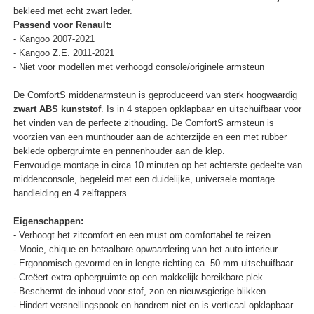
bekleed met echt zwart leder.
Passend voor Renault:
- Kangoo 2007-2021
- Kangoo Z.E. 2011-2021
- Niet voor modellen met verhoogd console/originele armsteun
De ComfortS middenarmsteun is geproduceerd van sterk hoogwaardig
zwart ABS kunststof
. Is in 4 stappen opklapbaar en uitschuifbaar voor
het vinden van de perfecte zithouding. De ComfortS armsteun is
voorzien van een munthouder aan de achterzijde en een met rubber
beklede opbergruimte en pennenhouder aan de klep.
Eenvoudige montage in circa 10 minuten op het achterste gedeelte van
middenconsole, begeleid met een duidelijke, universele montage
handleiding en 4 zelftappers.
Eigenschappen:
- Verhoogt het zitcomfort en een must om comfortabel te reizen.
- Mooie, chique en betaalbare opwaardering van het auto-interieur.
- Ergonomisch gevormd en in lengte richting ca. 50 mm uitschuifbaar.
- Creëert extra opbergruimte op een makkelijk bereikbare plek.
- Beschermt de inhoud voor stof, zon en nieuwsgierige blikken.
- Hindert versnellingspook en handrem niet en is verticaal opklapbaar.