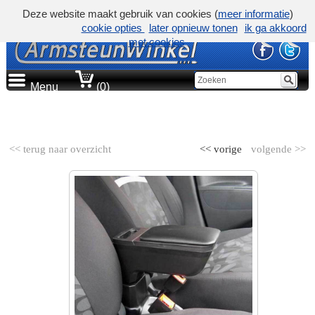
Deze website maakt gebruik van cookies (
meer informatie
)
cookie opties
later opnieuw tonen
ik ga akkoord
met cookies
Menu
(0)
AUTOMERK
<< terug naar overzicht
<< vorige
volgende >>