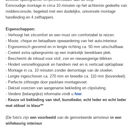
Eenvoudige montage in circa 10 minuten op het achterste gedeelte van
middenconsole, begeleid met een duidelijke, universele montage
handleiding en 4 zelftappers.
Eigenschappen:
- Verhoogt het zitcomfort en een must om comfortabel te reizen.
- Mooie, chique en betaalbare opwaardering van het auto-interieur.
- Ergonomisch gevormd en in lengte richting ca. 50 mm uitschuifbaar.
- Creëert extra opbergruimte op een makkelijk bereikbare plek.
- Beschermt de inhoud voor stof, zon en nieuwsgierige blikken.
- Hindert versnellingspook en handrem niet en is verticaal opklapbaar.
- Montage in ca. 10 minuten zonder demontage van de stoelen.
- Lengte ingeschoven ca. 270 mm en breedte ca. 110 mm (bovendeel).
- Perfecte zithoogte door pasklare montagevoet.
- Deksel voorzien van aangename bekleding en clipsluiting.
- Verdere (belangrijke) informatie vindt u
hier
.
-
Keuze uit bekleding van stof, kunstleder, echt leder en echt leder
met stiksel in kleur**
(De foto's zijn
een voorbeeld
van de gemonteerde armsteun
in een
willekeurig interieur