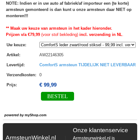
NOTE: Indien er in uw auto af fabriek/af importeur een (te korte)
armsteun gemonteerd is dan kunt u onze armsteun daar NIET op
monteren!!!
** Maak uw keuze van armsteun in het kader hieronder.
Prijzen v/a €79,99
(voor stof bekleding)
incl. verzending in NL
.
Uw keuze
:
Artikel
:
AW22146305
Levertijd
:
ComfortS armsteun TIJDELIJK NIET LEVERBAAR
Verzendkosten
:
0
€ 99,99
Prijs:
BESTEL
powered by
myShop.com
Onze klantenservice
ArmsteunWinkel.nl
Armsteunwinkel.nl is