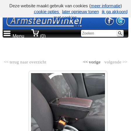
Deze website maakt gebruik van cookies (
meer informatie
)
cookie opties
later opnieuw tonen
ik ga akkoord
met cookies
Menu
(0)
AUTOMERK
<< terug naar overzicht
<< vorige
volgende >>