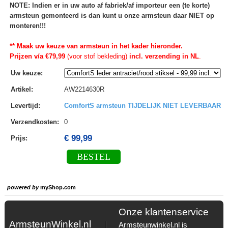
NOTE: Indien er in uw auto af fabriek/af importeur een (te korte)
armsteun gemonteerd is dan kunt u onze armsteun daar NIET op
monteren!!!
** Maak uw keuze van armsteun in het kader hieronder.
Prijzen v/a €79,99
(voor stof bekleding)
incl. verzending in NL
.
Uw keuze
:
Artikel
:
AW2214630R
Levertijd
:
ComfortS armsteun TIJDELIJK NIET LEVERBAAR
Verzendkosten
:
0
€ 99,99
Prijs:
BESTEL
powered by
myShop.com
Onze klantenservice
ArmsteunWinkel.nl
Armsteunwinkel.nl is