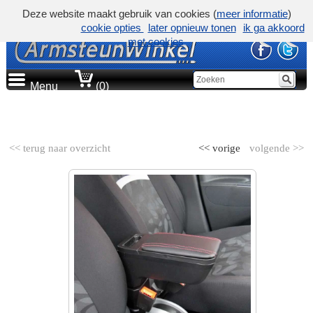
Deze website maakt gebruik van cookies (
meer informatie
)
cookie opties
later opnieuw tonen
ik ga akkoord
met cookies
Menu
(0)
AUTOMERK
<< terug naar overzicht
<< vorige
volgende >>