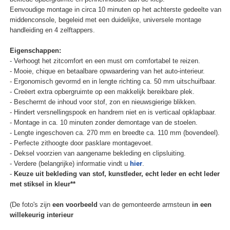
Eenvoudige montage in circa 10 minuten op het achterste gedeelte van
middenconsole, begeleid met een duidelijke, universele montage
handleiding en 4 zelftappers.
Eigenschappen:
- Verhoogt het zitcomfort en een must om comfortabel te reizen.
- Mooie, chique en betaalbare opwaardering van het auto-interieur.
- Ergonomisch gevormd en in lengte richting ca. 50 mm uitschuifbaar.
- Creëert extra opbergruimte op een makkelijk bereikbare plek.
- Beschermt de inhoud voor stof, zon en nieuwsgierige blikken.
- Hindert versnellingspook en handrem niet en is verticaal opklapbaar.
- Montage in ca. 10 minuten zonder demontage van de stoelen.
- Lengte ingeschoven ca. 270 mm en breedte ca. 110 mm (bovendeel).
- Perfecte zithoogte door pasklare montagevoet.
- Deksel voorzien van aangename bekleding en clipsluiting.
- Verdere (belangrijke) informatie vindt u
hier
.
-
Keuze uit bekleding van stof, kunstleder, echt leder en echt leder
met stiksel in kleur**
(De foto's zijn
een voorbeeld
van de gemonteerde armsteun
in een
willekeurig interieur