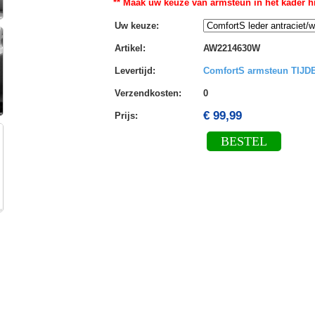
** Maak uw keuze van armsteun in het kader hi
Uw keuze
:
Artikel
:
AW2214630W
Levertijd
:
ComfortS armsteun TIJ
Verzendkosten
:
0
€ 99,99
Prijs:
BESTEL