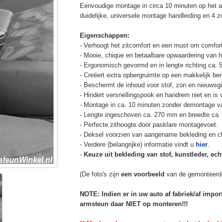
Eenvoudige montage in circa 10 minuten op het a
duidelijke, universele montage handleiding en 4 z
Eigenschappen:
- Verhoogt het zitcomfort en een must om comfort
- Mooie, chique en betaalbare opwaardering van he
- Ergonomisch gevormd en in lengte richting ca. 
- Creëert extra opbergruimte op een makkelijk ber
- Beschermt de inhoud voor stof, zon en nieuwsgi
- Hindert versnellingspook en handrem niet en is v
- Montage in ca. 10 minuten zonder demontage va
- Lengte ingeschoven ca. 270 mm en breedte ca.
- Perfecte zithoogte door pasklare montagevoet.
- Deksel voorzien van aangename bekleding en cli
- Verdere (belangrijke) informatie vindt u
hier
.
-
Keuze uit bekleding van stof, kunstleder, echt
(De foto's zijn
een voorbeeld
van de gemonteerd
NOTE: Indien er in uw auto af fabriek/af impo
armsteun daar NIET op monteren!!!