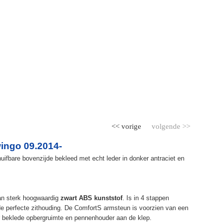
<< vorige
volgende >>
ingo 09.2014-
ifbare bovenzijde bekleed met echt leder in donker antraciet en
an sterk hoogwaardig
zwart ABS kunststof
. Is in 4 stappen
de perfecte zithouding. De ComfortS armsteun is voorzien van een
r beklede opbergruimte en pennenhouder aan de klep.