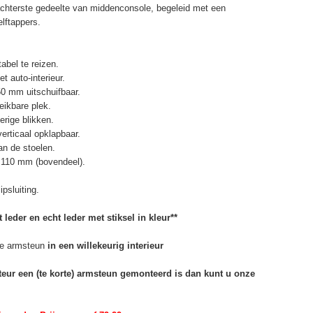
chterste gedeelte van middenconsole, begeleid met een
elftappers.
abel te reizen.
t auto-interieur.
50 mm uitschuifbaar.
eikbare plek.
erige blikken.
erticaal opklapbaar.
n de stoelen.
 110 mm (bovendeel).
psluiting.
 leder en echt leder met stiksel in kleur**
e armsteun
in een willekeurig interieur
rteur een (te korte) armsteun gemonteerd is dan kunt u onze