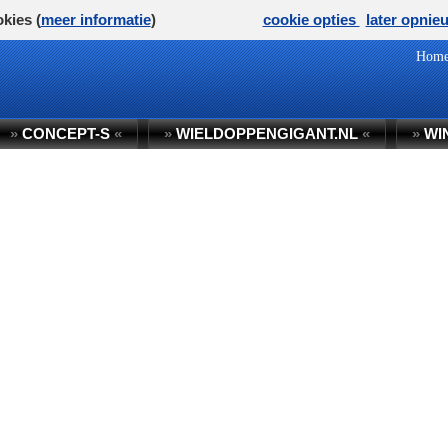
kies (
meer informatie
)
cookie opties
later opnie
Hom
»
CONCEPT-S
«
»
WIELDOPPENGIGANT.NL
«
»
WI