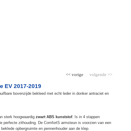
<< vorige
volgende >>
e EV 2017-2019
ifbare bovenzijde bekleed met echt leder in donker antraciet en
an sterk hoogwaardig
zwart ABS kunststof
. Is in 4 stappen
de perfecte zithouding. De ComfortS armsteun is voorzien van een
r beklede opbergruimte en pennenhouder aan de klep.