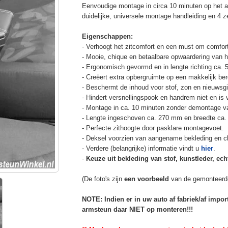
Eenvoudige montage in circa 10 minuten op het a
duidelijke, universele montage handleiding en 4 z
Eigenschappen:
- Verhoogt het zitcomfort en een must om comfort
- Mooie, chique en betaalbare opwaardering van he
- Ergonomisch gevormd en in lengte richting ca. 
- Creëert extra opbergruimte op een makkelijk ber
- Beschermt de inhoud voor stof, zon en nieuwsgi
- Hindert versnellingspook en handrem niet en is v
- Montage in ca. 10 minuten zonder demontage va
- Lengte ingeschoven ca. 270 mm en breedte ca.
- Perfecte zithoogte door pasklare montagevoet.
- Deksel voorzien van aangename bekleding en cli
- Verdere (belangrijke) informatie vindt u
hier
.
-
Keuze uit bekleding van stof, kunstleder, echt
(De foto's zijn
een voorbeeld
van de gemonteerd
NOTE: Indien er in uw auto af fabriek/af impo
armsteun daar NIET op monteren!!!