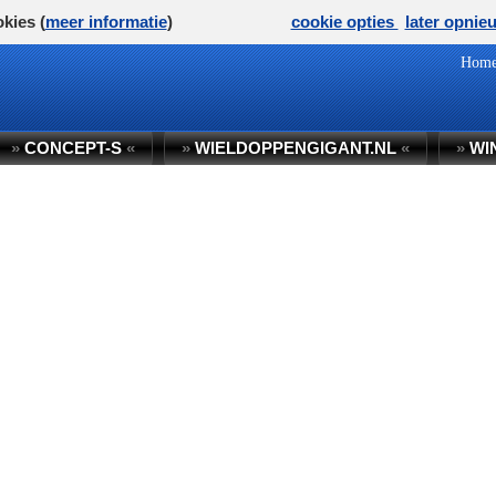
kies (
meer informatie
)
cookie opties
later opnie
Hom
»
CONCEPT-S
«
»
WIELDOPPENGIGANT.NL
«
»
WI