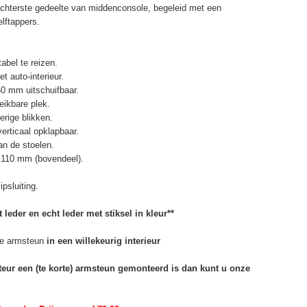
chterste gedeelte van middenconsole, begeleid met een
elftappers.
abel te reizen.
t auto-interieur.
50 mm uitschuifbaar.
eikbare plek.
erige blikken.
erticaal opklapbaar.
n de stoelen.
 110 mm (bovendeel).
psluiting.
 leder en echt leder met stiksel in kleur**
e armsteun
in een willekeurig interieur
rteur een (te korte) armsteun gemonteerd is dan kunt u onze