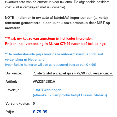
zwart/wit foto van de armsteun voor uw auto. De afgebeelde pasklare
voet kunt u vergelijken met uw console).
NOTE: Indien er in uw auto af fabriek/af importeur een (te korte)
armsteun gemonteerd is dan kunt u onze armsteun daar NIET op
monteren!!!
**Maak uw keuze van armsteun in het kader hieronder.
Prijzen incl. verzending in NL v/a €79,99 (voor stof bekleding).
**De onderstaande prijs voor deze auto-armsteun is inclusief
verzending in Nederland
(voor Belgie hanteren wij een gereduceerd bedrag van € 4,99)
Uw keuze
:
Artikel
:
AW22645881A
Levertijd
:
1 tot 3 werkdagen.
(afhankelijk van productietijd Classic SliderS)
Verzendkosten
:
0
€ 79,99
Prijs: