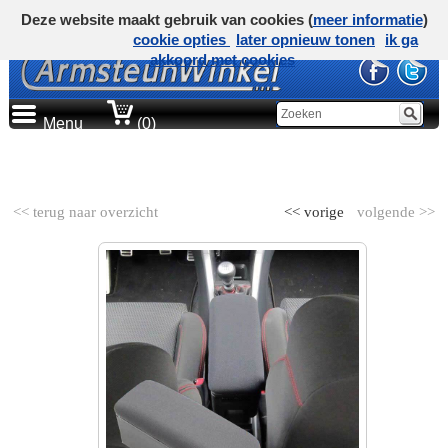
Deze website maakt gebruik van cookies (
meer informatie
)
cookie opties
later opnieuw tonen
ik ga
akkoord met cookies
Menu
(0)
AUTOMERK
<< terug naar overzicht
<< vorige
volgende >>