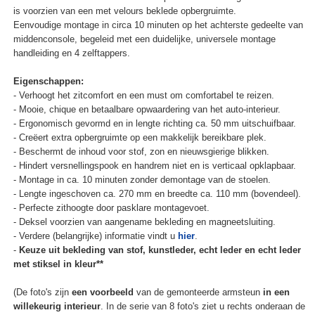
is voorzien van een met velours beklede opbergruimte.
Eenvoudige montage in circa 10 minuten op het achterste gedeelte van
middenconsole, begeleid met een duidelijke, universele montage
handleiding en 4 zelftappers.
Eigenschappen:
- Verhoogt het zitcomfort en een must om comfortabel te reizen.
- Mooie, chique en betaalbare opwaardering van het auto-interieur.
- Ergonomisch gevormd en in lengte richting ca. 50 mm uitschuifbaar.
- Creëert extra opbergruimte op een makkelijk bereikbare plek.
- Beschermt de inhoud voor stof, zon en nieuwsgierige blikken.
- Hindert versnellingspook en handrem niet en is verticaal opklapbaar.
- Montage in ca. 10 minuten zonder demontage van de stoelen.
- Lengte ingeschoven ca. 270 mm en breedte ca. 110 mm (bovendeel).
- Perfecte zithoogte door pasklare montagevoet.
- Deksel voorzien van aangename bekleding en magneetsluiting.
- Verdere (belangrijke) informatie vindt u
hier
.
-
Keuze uit bekleding van stof, kunstleder, echt leder en echt leder
met stiksel in kleur**
(De foto's zijn
een voorbeeld
van de gemonteerde armsteun
in een
willekeurig interieur
. In de serie van 8 foto's ziet u rechts onderaan de