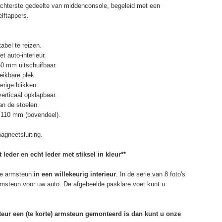
chterste gedeelte van middenconsole, begeleid met een
elftappers.
abel te reizen.
t auto-interieur.
50 mm uitschuifbaar.
eikbare plek.
erige blikken.
erticaal opklapbaar.
n de stoelen.
 110 mm (bovendeel).
agneetsluiting.
 leder en echt leder met stiksel in kleur**
e armsteun
in een willekeurig interieur
. In de serie van 8 foto's
armsteun voor uw auto. De afgebeelde pasklare voet kunt u
rteur een (te korte) armsteun gemonteerd is dan kunt u onze