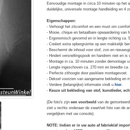
Eenvoudige montage in circa 10 minuten op het a
duidelijke, universele montage handleiding en 4 z
Eigenschappen:
- Verhoogt het zitcomfort en een must om comfort
- Mooie, chique en betaalbare opwaardering van he
- Ergonomisch gevormd en in lengte richting ca. 
- Creëert extra opbergruimte op een makkelijk ber
- Beschermt de inhoud voor stof, zon en nieuwsgi
- Hindert versnellingspook en handrem niet en is v
- Montage in ca. 10 minuten zonder demontage va
- Lengte ingeschoven ca. 270 mm en breedte ca.
- Perfecte zithoogte door pasklare montagevoet.
- Deksel voorzien van aangename bekleding en m
- Verdere (belangrijke) informatie vindt u
hier
.
-
Keuze uit bekleding van stof, kunstleder, echt
(De foto's zijn
een voorbeeld
van de gemonteerd
ziet u rechts onderaan de zwart/wit foto van de 
vergelijken met uw console).
NOTE: Indien er in uw auto af fabriek/af impo