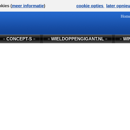
kies (
meer informatie
)
cookie opties
later opnie
Hom
»
CONCEPT-S
«
»
WIELDOPPENGIGANT.NL
«
»
WI