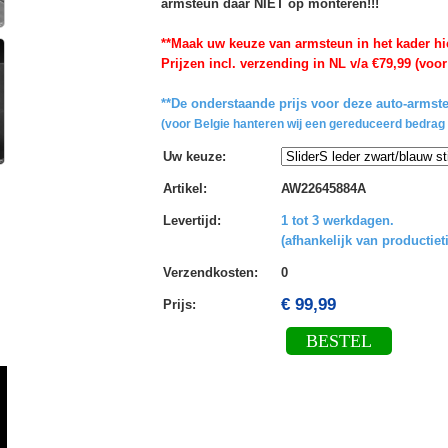
armsteun daar NIET op monteren!!!
**Maak uw keuze van armsteun in het kader hi
Prijzen incl. verzending in NL v/a €79,99 (voor
**De onderstaande prijs voor deze auto-armste
(voor Belgie hanteren wij een gereduceerd bedrag 
Uw keuze
:
Artikel
:
AW22645884A
Levertijd
:
1 tot 3 werkdagen.
(afhankelijk van productiet
Verzendkosten
:
0
€ 99,99
Prijs:
BESTEL