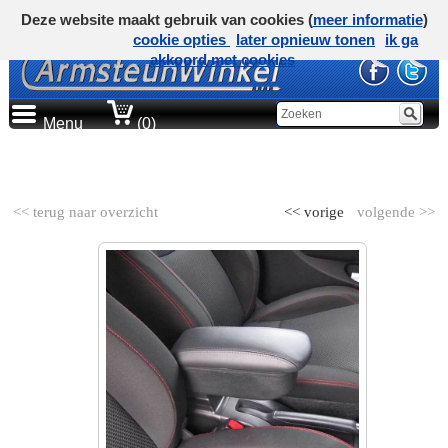
Deze website maakt gebruik van cookies (
meer informatie
)
cookie opties
later opnieuw tonen
ik ga
akkoord met cookies
Menu
(0)
AUTOMERK
<< terug naar overzicht
<< vorige
volgende >>