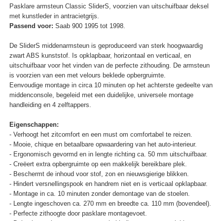
Pasklare armsteun Classic SliderS, voorzien van uitschuifbaar deksel
met kunstleder in antracietgrijs.
Passend voor:
Saab 900 1995 tot 1998.
De SliderS middenarmsteun is geproduceerd van sterk hoogwaardig
zwart ABS kunststof. Is opklapbaar, horizontaal en verticaal, en
uitschuifbaar voor het vinden van de perfecte zithouding. De armsteun
is voorzien van een met velours beklede opbergruimte.
Eenvoudige montage in circa 10 minuten op het achterste gedeelte van
middenconsole, begeleid met een duidelijke, universele montage
handleiding en 4 zelftappers.
Eigenschappen:
- Verhoogt het zitcomfort en een must om comfortabel te reizen.
- Mooie, chique en betaalbare opwaardering van het auto-interieur.
- Ergonomisch gevormd en in lengte richting ca. 50 mm uitschuifbaar.
- Creëert extra opbergruimte op een makkelijk bereikbare plek.
- Beschermt de inhoud voor stof, zon en nieuwsgierige blikken.
- Hindert versnellingspook en handrem niet en is verticaal opklapbaar.
- Montage in ca. 10 minuten zonder demontage van de stoelen.
- Lengte ingeschoven ca. 270 mm en breedte ca. 110 mm (bovendeel).
- Perfecte zithoogte door pasklare montagevoet.