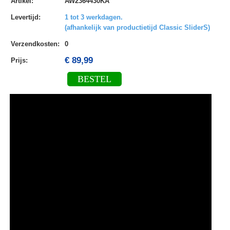
Artikel
:
AW2364430KA
Levertijd
:
1 tot 3 werkdagen.
(afhankelijk van productietijd Classic SliderS)
Verzendkosten
:
0
€ 89,99
Prijs:
BESTEL