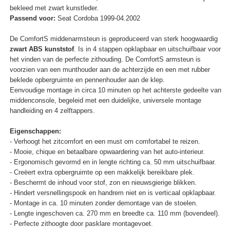
bekleed met zwart kunstleder.
Passend voor:
Seat Cordoba 1999-04.2002
De ComfortS middenarmsteun is geproduceerd van sterk hoogwaardig
zwart ABS kunststof
. Is in 4 stappen opklapbaar en uitschuifbaar voor
het vinden van de perfecte zithouding. De ComfortS armsteun is
voorzien van een munthouder aan de achterzijde en een met rubber
beklede opbergruimte en pennenhouder aan de klep.
Eenvoudige montage in circa 10 minuten op het achterste gedeelte van
middenconsole, begeleid met een duidelijke, universele montage
handleiding en 4 zelftappers.
Eigenschappen:
- Verhoogt het zitcomfort en een must om comfortabel te reizen.
- Mooie, chique en betaalbare opwaardering van het auto-interieur.
- Ergonomisch gevormd en in lengte richting ca. 50 mm uitschuifbaar.
- Creëert extra opbergruimte op een makkelijk bereikbare plek.
- Beschermt de inhoud voor stof, zon en nieuwsgierige blikken.
- Hindert versnellingspook en handrem niet en is verticaal opklapbaar.
- Montage in ca. 10 minuten zonder demontage van de stoelen.
- Lengte ingeschoven ca. 270 mm en breedte ca. 110 mm (bovendeel).
- Perfecte zithoogte door pasklare montagevoet.