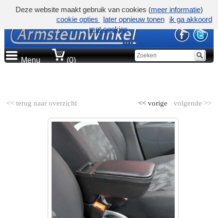
Deze website maakt gebruik van cookies (
meer informatie
)
cookie opties
later opnieuw tonen
ik ga akkoord
met cookies
Menu
(0)
AUTOMERK
<< terug naar overzicht
<< vorige
volgende >>