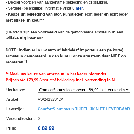
- Deksel voorzien van aangename bekleding en clipsluiting.
- Verdere (belangrijke) informatie vindt u
hier
.
-
Keuze uit bekleding van stof, kunstleder, echt leder en echt leder
met stiksel in kleur**
(De foto's zijn
een voorbeeld
van de gemonteerde armsteun
in een
willekeurig interieur
NOTE: Indien er in uw auto af fabriek/af importeur een (te korte)
armsteun gemonteerd is dan kunt u onze armsteun daar NIET op
monteren!!!
** Maak uw keuze van armsteun in het kader hieronder.
Prijzen v/a €79,99
(voor stof bekleding)
incl. verzending in NL
.
Uw keuze
:
Artikel
:
AW24132942A
Levertijd
:
ComfortS armsteun TIJDELIJK NIET LEVERBAAR
Verzendkosten
:
0
€ 89,99
Prijs: