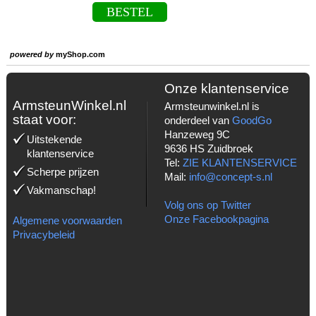
BESTEL
powered by
myShop.com
Onze klantenservice
ArmsteunWinkel.nl
Armsteunwinkel.nl is
staat voor:
onderdeel van
GoodGo
Hanzeweg 9C
Uitstekende
9636 HS Zuidbroek
klantenservice
Tel:
ZIE KLANTENSERVICE
Scherpe prijzen
Mail:
info@concept-s.nl
Vakmanschap!
Volg ons op Twitter
Onze Facebookpagina
Algemene voorwaarden
Privacybeleid