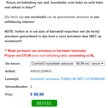
-
Keuze uit bekleding van stof, kunstleder, echt leder en echt leder
met stiksel in kleur**
(De foto's zijn
een voorbeeld
van de gemonteerde armsteun
in een
willekeurig interieur
NOTE: Indien er in uw auto af fabriek/af importeur een (te korte)
armsteun gemonteerd is dan kunt u onze armsteun daar NIET op
monteren!!!
** Maak uw keuze van armsteun in het kader hieronder.
Prijzen v/a €79,99
(voor stof bekleding)
incl. verzending in NL
.
Uw keuze
:
Artikel
:
AW2413294KA
Levertijd
:
ComfortS armsteun TIJDELIJK NIET LEVERBAAR
Verzendkosten
:
0
€ 89,99
Prijs:
BESTEL