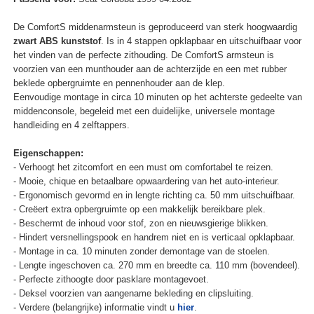
De ComfortS middenarmsteun is geproduceerd van sterk hoogwaardig
zwart ABS kunststof
. Is in 4 stappen opklapbaar en uitschuifbaar voor
het vinden van de perfecte zithouding. De ComfortS armsteun is
voorzien van een munthouder aan de achterzijde en een met rubber
beklede opbergruimte en pennenhouder aan de klep.
Eenvoudige montage in circa 10 minuten op het achterste gedeelte van
middenconsole, begeleid met een duidelijke, universele montage
handleiding en 4 zelftappers.
Eigenschappen:
- Verhoogt het zitcomfort en een must om comfortabel te reizen.
- Mooie, chique en betaalbare opwaardering van het auto-interieur.
- Ergonomisch gevormd en in lengte richting ca. 50 mm uitschuifbaar.
- Creëert extra opbergruimte op een makkelijk bereikbare plek.
- Beschermt de inhoud voor stof, zon en nieuwsgierige blikken.
- Hindert versnellingspook en handrem niet en is verticaal opklapbaar.
- Montage in ca. 10 minuten zonder demontage van de stoelen.
- Lengte ingeschoven ca. 270 mm en breedte ca. 110 mm (bovendeel).
- Perfecte zithoogte door pasklare montagevoet.
- Deksel voorzien van aangename bekleding en clipsluiting.
- Verdere (belangrijke) informatie vindt u
hier
.