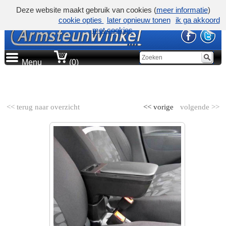
Deze website maakt gebruik van cookies (
meer informatie
)
cookie opties
later opnieuw tonen
ik ga akkoord
met cookies
Menu
(0)
AUTOMERK
<< terug naar overzicht
<< vorige
volgende >>