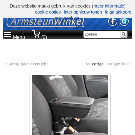
Deze website maakt gebruik van cookies (
meer informatie
)
cookie opties
later opnieuw tonen
ik ga akkoord
met cookies
Menu
(0)
AUTOMERK
<< terug naar overzicht
<< vorige
volgende >>