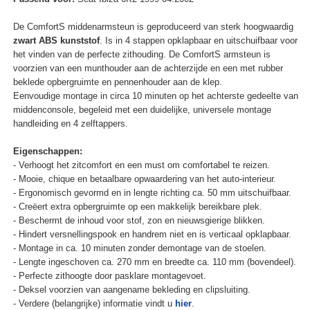
De ComfortS middenarmsteun is geproduceerd van sterk hoogwaardig
zwart ABS kunststof
. Is in 4 stappen opklapbaar en uitschuifbaar voor
het vinden van de perfecte zithouding. De ComfortS armsteun is
voorzien van een munthouder aan de achterzijde en een met rubber
beklede opbergruimte en pennenhouder aan de klep.
Eenvoudige montage in circa 10 minuten op het achterste gedeelte van
middenconsole, begeleid met een duidelijke, universele montage
handleiding en 4 zelftappers.
Eigenschappen:
- Verhoogt het zitcomfort en een must om comfortabel te reizen.
- Mooie, chique en betaalbare opwaardering van het auto-interieur.
- Ergonomisch gevormd en in lengte richting ca. 50 mm uitschuifbaar.
- Creëert extra opbergruimte op een makkelijk bereikbare plek.
- Beschermt de inhoud voor stof, zon en nieuwsgierige blikken.
- Hindert versnellingspook en handrem niet en is verticaal opklapbaar.
- Montage in ca. 10 minuten zonder demontage van de stoelen.
- Lengte ingeschoven ca. 270 mm en breedte ca. 110 mm (bovendeel).
- Perfecte zithoogte door pasklare montagevoet.
- Deksel voorzien van aangename bekleding en clipsluiting.
- Verdere (belangrijke) informatie vindt u
hier
.