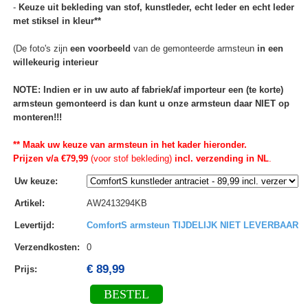
-
Keuze uit bekleding van stof, kunstleder, echt leder en echt leder
met stiksel in kleur**
(De foto's zijn
een voorbeeld
van de gemonteerde armsteun
in een
willekeurig interieur
NOTE: Indien er in uw auto af fabriek/af importeur een (te korte)
armsteun gemonteerd is dan kunt u onze armsteun daar NIET op
monteren!!!
** Maak uw keuze van armsteun in het kader hieronder.
Prijzen v/a €79,99
(voor stof bekleding)
incl. verzending in NL
.
Uw keuze
:
Artikel
:
AW2413294KB
Levertijd
:
ComfortS armsteun TIJDELIJK NIET LEVERBAAR
Verzendkosten
:
0
€ 89,99
Prijs:
BESTEL