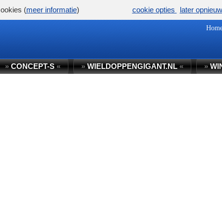
ookies (
meer informatie
)
cookie opties
later opnieu
Hom
»
CONCEPT-S
«
»
WIELDOPPENGIGANT.NL
«
»
WI