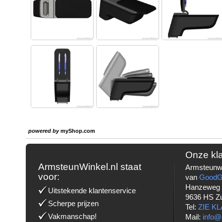
powered by
myShop.com
Onze kl
ArmsteunWinkel.nl staat
Armsteunwi
voor:
van
Good
Hanzeweg
Uitstekende klantenservice
9636 HS Z
Scherpe prijzen
Tel:
ZIE K
Vakmanschap!
Mail:
info@