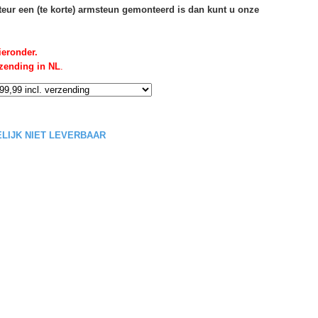
rteur een (te korte) armsteun gemonteerd is dan kunt u onze
ieronder.
rzending in NL
.
DELIJK NIET LEVERBAAR