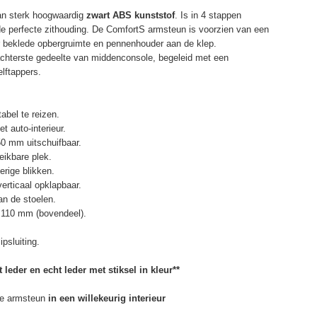
an sterk hoogwaardig
zwart ABS kunststof
. Is in 4 stappen
de perfecte zithouding. De ComfortS armsteun is voorzien van een
r beklede opbergruimte en pennenhouder aan de klep.
chterste gedeelte van middenconsole, begeleid met een
elftappers.
abel te reizen.
t auto-interieur.
50 mm uitschuifbaar.
eikbare plek.
erige blikken.
erticaal opklapbaar.
n de stoelen.
 110 mm (bovendeel).
psluiting.
 leder en echt leder met stiksel in kleur**
e armsteun
in een willekeurig interieur