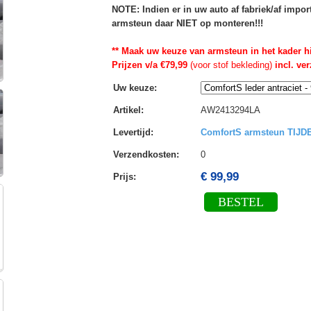
NOTE: Indien er in uw auto af fabriek/af impo
armsteun daar NIET op monteren!!!
** Maak uw keuze van armsteun in het kader h
Prijzen v/a €79,99
(voor stof bekleding)
incl. ve
Uw keuze
:
Artikel
:
AW2413294LA
Levertijd
:
ComfortS armsteun TIJ
Verzendkosten
:
0
€ 99,99
Prijs:
BESTEL