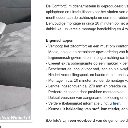
De ComfortS middenarmsteun is geproduceerd v
opklapbaar en uitschuifbaar voor het vinden van 
munthouder aan de achterzijde en een met rubbe
Eenvoudige montage in circa 10 minuten op het a
duidelijke, universele montage handleiding en 4 z
Eigenschappen:
- Verhoogt het zitcomfort en een must om comfort
- Mooie, chique en betaalbare opwaardering van he
- Ergonomisch gevormd en in lengte richting ca. 
- Creëert extra opbergruimte op een makkelijk ber
- Beschermt de inhoud voor stof, zon en nieuwsgi
- Hindert versnellingspook en handrem niet en is v
- Montage in ca. 10 minuten zonder demontage va
- Lengte ingeschoven ca. 270 mm en breedte ca.
- Perfecte zithoogte door pasklare montagevoet.
- Deksel voorzien van aangename bekleding en cli
- Verdere (belangrijke) informatie vindt u
hier
.
-
Keuze uit bekleding van stof, kunstleder, echt
(De foto's zijn
een voorbeeld
van de gemonteerd