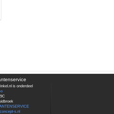
antenservice
nkel.nl is onderdeel
Go
 9C
uidbroek
LANTENSERVICE
concept-s.nl