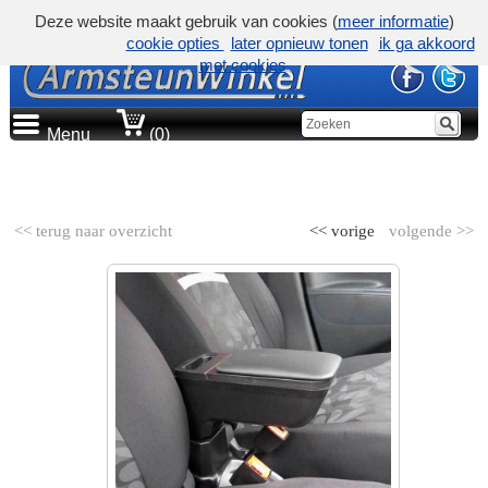
Deze website maakt gebruik van cookies (
meer informatie
)
cookie opties
later opnieuw tonen
ik ga akkoord
met cookies
Menu
(0)
AUTOMERK
<< terug naar overzicht
<< vorige
volgende >>