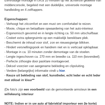
Eenvoudige montage in circa 10 minuten op het achterste gedeelte van
middenconsole, begeleid met een duidelijke, universele montage
handleiding en 4 zelftappers.
Eigenschappen:
- Verhoogt het zitcomfort en een must om comfortabel te reizen.
- Mooie, chique en betaalbare opwaardering van het auto-interieur.
- Ergonomisch gevormd en in lengte richting ca. 50 mm uitschuifbaar.
- Creëert extra opbergruimte op een makkelijk bereikbare plek.
- Beschermt de inhoud voor stof, zon en nieuwsgierige blikken.
- Hindert versnellingspook en handrem niet en is verticaal opklapbaar.
- Montage in ca. 10 minuten zonder demontage van de stoelen.
- Lengte ingeschoven ca. 270 mm en breedte ca. 110 mm (bovendeel).
- Perfecte zithoogte door pasklare montagevoet.
- Deksel voorzien van aangename bekleding en clipsluiting.
- Verdere (belangrijke) informatie vindt u
hier
.
-
Keuze uit bekleding van stof, kunstleder, echt leder en echt leder
met stiksel in kleur**
(De foto's zijn
een voorbeeld
van de gemonteerde armsteun
in een
willekeurig interieur
NOTE: Indien er in uw auto af fabriek/af importeur een (te korte)