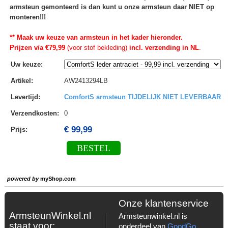
armsteun gemonteerd is dan kunt u onze armsteun daar NIET op
monteren!!!
** Maak uw keuze van armsteun in het kader hieronder.
Prijzen v/a €79,99
(voor stof bekleding)
incl. verzending in NL
.
Uw keuze
:
Artikel
:
AW2413294LB
Levertijd
:
ComfortS armsteun TIJDELIJK NIET LEVERBAAR
Verzendkosten
:
0
€ 99,99
Prijs:
BESTEL
powered by
myShop.com
Onze klantenservice
ArmsteunWinkel.nl
Armsteunwinkel.nl is
staat voor:
onderdeel van
GoodGo