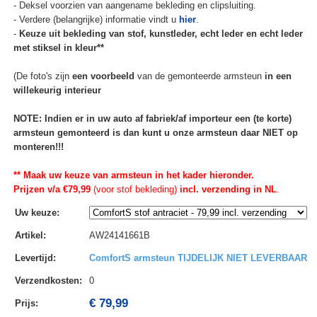
- Deksel voorzien van aangename bekleding en clipsluiting.
- Verdere (belangrijke) informatie vindt u
hier
.
-
Keuze uit bekleding van stof, kunstleder, echt leder en echt leder
met stiksel in kleur**
(De foto's zijn
een voorbeeld
van de gemonteerde armsteun
in een
willekeurig interieur
NOTE: Indien er in uw auto af fabriek/af importeur een (te korte)
armsteun gemonteerd is dan kunt u onze armsteun daar NIET op
monteren!!!
** Maak uw keuze van armsteun in het kader hieronder.
Prijzen v/a €79,99
(voor stof bekleding)
incl. verzending in NL
.
Uw keuze
:
Artikel
:
AW24141661B
Levertijd
:
ComfortS armsteun TIJDELIJK NIET LEVERBAAR
Verzendkosten
:
0
€ 79,99
Prijs: