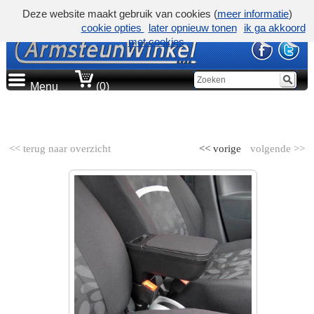
Deze website maakt gebruik van cookies (
meer informatie
)
cookie opties
later opnieuw tonen
ik ga akkoord
met cookies
Menu
(0)
AUTOMERK
<< terug naar overzicht
<< vorige
volgende >>