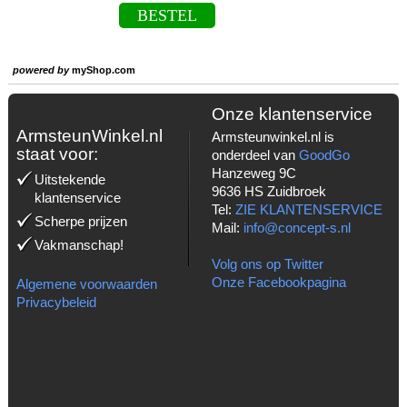
BESTEL
powered by
myShop.com
Onze klantenservice
ArmsteunWinkel.nl
Armsteunwinkel.nl is
staat voor:
onderdeel van
GoodGo
Hanzeweg 9C
Uitstekende
9636 HS Zuidbroek
klantenservice
Tel:
ZIE KLANTENSERVICE
Scherpe prijzen
Mail:
info@concept-s.nl
Vakmanschap!
Volg ons op Twitter
Onze Facebookpagina
Algemene voorwaarden
Privacybeleid