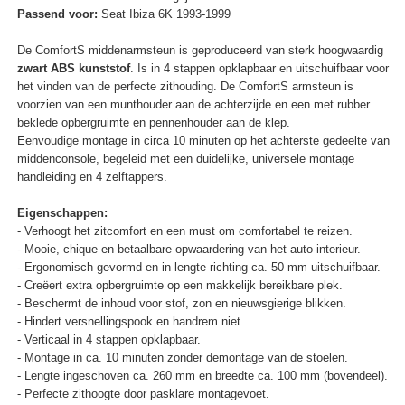
Passend voor:
Seat Ibiza 6K 1993-1999
De ComfortS middenarmsteun is geproduceerd van sterk hoogwaardig
zwart ABS kunststof
. Is in 4 stappen opklapbaar en uitschuifbaar voor
het vinden van de perfecte zithouding. De ComfortS armsteun is
voorzien van een munthouder aan de achterzijde en een met rubber
beklede opbergruimte en pennenhouder aan de klep.
Eenvoudige montage in circa 10 minuten op het achterste gedeelte van
middenconsole, begeleid met een duidelijke, universele montage
handleiding en 4 zelftappers.
Eigenschappen:
- Verhoogt het zitcomfort en een must om comfortabel te reizen.
- Mooie, chique en betaalbare opwaardering van het auto-interieur.
- Ergonomisch gevormd en in lengte richting ca. 50 mm uitschuifbaar.
- Creëert extra opbergruimte op een makkelijk bereikbare plek.
- Beschermt de inhoud voor stof, zon en nieuwsgierige blikken.
- Hindert versnellingspook en handrem niet
- Verticaal in 4 stappen opklapbaar.
- Montage in ca. 10 minuten zonder demontage van de stoelen.
- Lengte ingeschoven ca. 260 mm en breedte ca. 100 mm (bovendeel).
- Perfecte zithoogte door pasklare montagevoet.