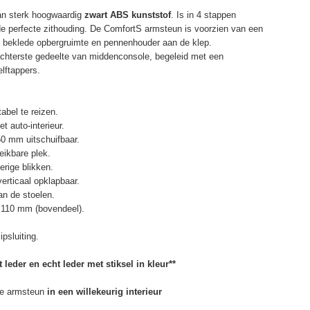
an sterk hoogwaardig
zwart ABS kunststof
. Is in 4 stappen
de perfecte zithouding. De ComfortS armsteun is voorzien van een
r beklede opbergruimte en pennenhouder aan de klep.
chterste gedeelte van middenconsole, begeleid met een
elftappers.
abel te reizen.
t auto-interieur.
50 mm uitschuifbaar.
eikbare plek.
erige blikken.
erticaal opklapbaar.
n de stoelen.
 110 mm (bovendeel).
psluiting.
 leder en echt leder met stiksel in kleur**
e armsteun
in een willekeurig interieur