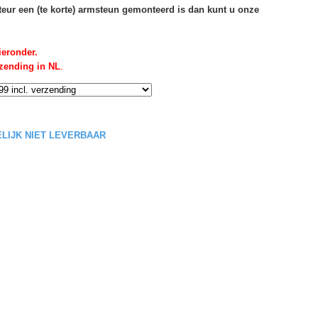
rteur een (te korte) armsteun gemonteerd is dan kunt u onze
ieronder.
rzending in NL
.
DELIJK NIET LEVERBAAR