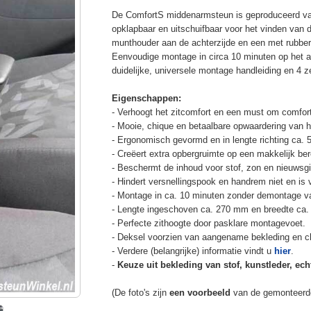
De ComfortS middenarmsteun is geproduceerd v
opklapbaar en uitschuifbaar voor het vinden van 
munthouder aan de achterzijde en een met rubbe
Eenvoudige montage in circa 10 minuten op het a
duidelijke, universele montage handleiding en 4 z
Eigenschappen:
- Verhoogt het zitcomfort en een must om comfort
- Mooie, chique en betaalbare opwaardering van he
- Ergonomisch gevormd en in lengte richting ca. 
- Creëert extra opbergruimte op een makkelijk ber
- Beschermt de inhoud voor stof, zon en nieuwsgi
- Hindert versnellingspook en handrem niet en is v
- Montage in ca. 10 minuten zonder demontage va
- Lengte ingeschoven ca. 270 mm en breedte ca.
- Perfecte zithoogte door pasklare montagevoet.
- Deksel voorzien van aangename bekleding en cli
- Verdere (belangrijke) informatie vindt u
hier
.
-
Keuze uit bekleding van stof, kunstleder, echt
(De foto's zijn
een voorbeeld
van de gemonteerd