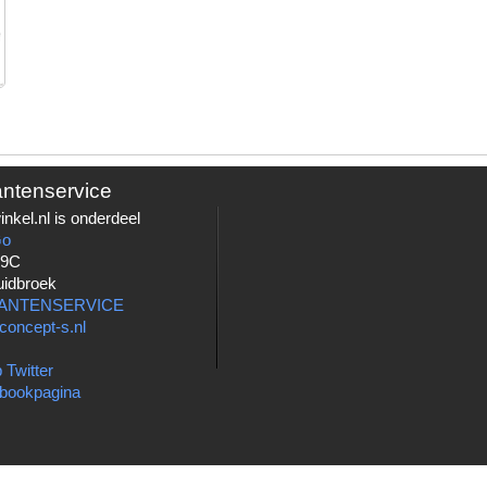
antenservice
nkel.nl is onderdeel
Go
 9C
uidbroek
LANTENSERVICE
concept-s.nl
 Twitter
bookpagina