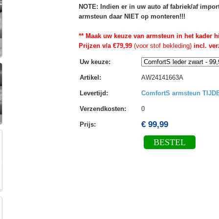
NOTE: Indien er in uw auto af fabriek/af impo
armsteun daar NIET op monteren!!!
** Maak uw keuze van armsteun in het kader h
Prijzen v/a €79,99
(voor stof bekleding)
incl. ve
Uw keuze
:
Artikel
:
AW24141663A
Levertijd
:
ComfortS armsteun TIJ
Verzendkosten
:
0
€ 99,99
Prijs:
BESTEL