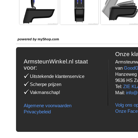
powered by
myShop.com
Onze kl
ArmsteunWinkel.nl staat
Armsteunwi
voor:
van
Good
Hanzeweg
Uitstekende klantenservice
9636 HS Z
Scherpe prijzen
Tel:
ZIE K
Vakmanschap!
Mail:
info@
Volg ons op
Algemene voorwaarden
Onze Face
Privacybeleid