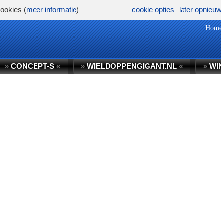
ookies (
meer informatie
)
cookie opties
later opnieu
Hom
»
CONCEPT-S
«
»
WIELDOPPENGIGANT.NL
«
»
WI