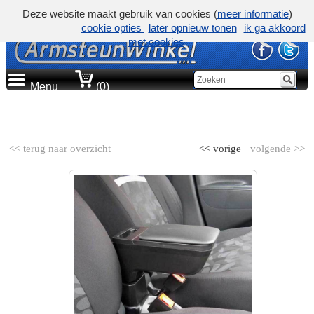
Deze website maakt gebruik van cookies (
meer informatie
)
cookie opties
later opnieuw tonen
ik ga akkoord
met cookies
Menu
(0)
AUTOMERK
<< terug naar overzicht
<< vorige
volgende >>