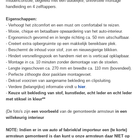
middenconsole, begeleid met een duidelijke, universele montage
handleiding en 4 zelftappers.
Eigenschappen:
- Verhoogt het zitcomfort en een must om comfortabel te reizen.
- Mooie, chique en betaalbare opwaardering van het auto-interieur.
- Ergonomisch gevormd en in lengte richting ca. 50 mm uitschuifbaar.
- Creëert extra opbergruimte op een makkelijk bereikbare plek.
- Beschermt de inhoud voor stof, zon en nieuwsgierige blikken.
- Hindert versnellingspook en handrem niet en is verticaal opklapbaar.
- Montage in ca. 10 minuten zonder demontage van de stoelen.
- Lengte ingeschoven ca. 270 mm en breedte ca. 110 mm (bovendeel).
- Perfecte zithoogte door pasklare montagevoet.
- Deksel voorzien van aangename bekleding en clipsluiting.
- Verdere (belangrijke) informatie vindt u
hier
.
-
Keuze uit bekleding van stof, kunstleder, echt leder en echt leder
met stiksel in kleur**
(De foto's zijn
een voorbeeld
van de gemonteerde armsteun
in een
willekeurig interieur
NOTE: Indien er in uw auto af fabriek/af importeur een (te korte)
armsteun gemonteerd is dan kunt u onze armsteun daar NIET op