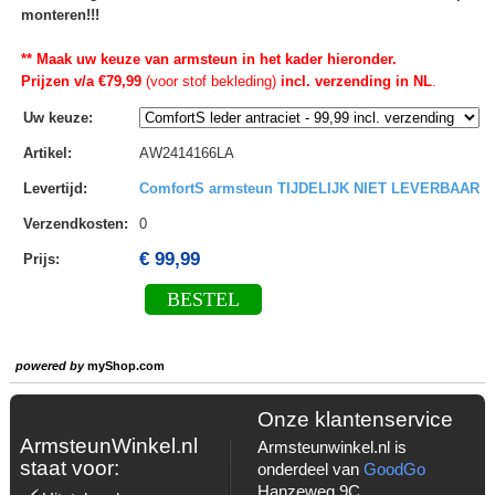
monteren!!!
** Maak uw keuze van armsteun in het kader hieronder.
Prijzen v/a €79,99
(voor stof bekleding)
incl. verzending in NL
.
Uw keuze
:
Artikel
:
AW2414166LA
Levertijd
:
ComfortS armsteun TIJDELIJK NIET LEVERBAAR
Verzendkosten
:
0
€ 99,99
Prijs:
BESTEL
powered by
myShop.com
Onze klantenservice
ArmsteunWinkel.nl
Armsteunwinkel.nl is
staat voor:
onderdeel van
GoodGo
Hanzeweg 9C