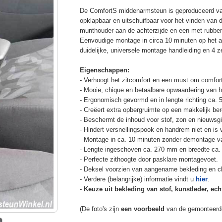
De ComfortS middenarmsteun is geproduceerd v
opklapbaar en uitschuifbaar voor het vinden van 
munthouder aan de achterzijde en een met rubbe
Eenvoudige montage in circa 10 minuten op het a
duidelijke, universele montage handleiding en 4 z
Eigenschappen:
- Verhoogt het zitcomfort en een must om comfort
- Mooie, chique en betaalbare opwaardering van he
- Ergonomisch gevormd en in lengte richting ca. 
- Creëert extra opbergruimte op een makkelijk ber
- Beschermt de inhoud voor stof, zon en nieuwsgi
- Hindert versnellingspook en handrem niet en is v
- Montage in ca. 10 minuten zonder demontage va
- Lengte ingeschoven ca. 270 mm en breedte ca.
- Perfecte zithoogte door pasklare montagevoet.
- Deksel voorzien van aangename bekleding en cli
- Verdere (belangrijke) informatie vindt u
hier
.
-
Keuze uit bekleding van stof, kunstleder, echt
(De foto's zijn
een voorbeeld
van de gemonteerd