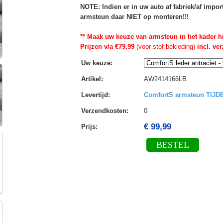
NOTE: Indien er in uw auto af fabriek/af impo
armsteun daar NIET op monteren!!!
** Maak uw keuze van armsteun in het kader h
Prijzen v/a €79,99
(voor stof bekleding)
incl. ve
Uw keuze
:
Artikel
:
AW2414166LB
Levertijd
:
ComfortS armsteun TIJ
Verzendkosten
:
0
€ 99,99
Prijs:
BESTEL