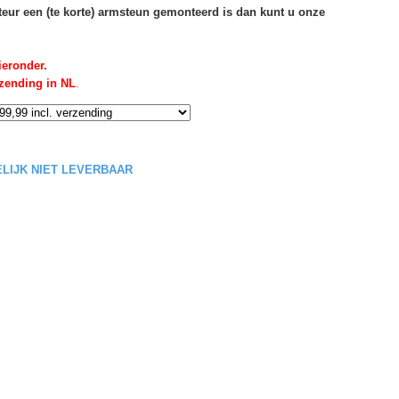
rteur een (te korte) armsteun gemonteerd is dan kunt u onze
ieronder.
rzending in NL
.
DELIJK NIET LEVERBAAR