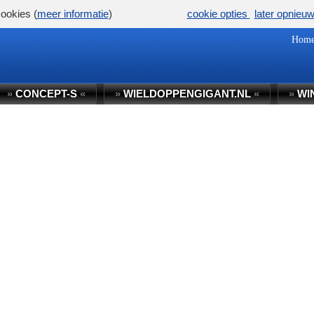
ookies (
meer informatie
)
cookie opties
later opnieu
Hom
»
CONCEPT-S
«
»
WIELDOPPENGIGANT.NL
«
»
WI