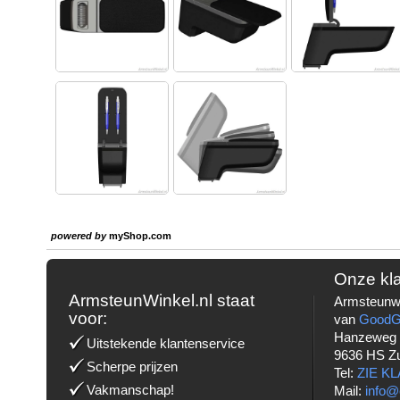
powered by
myShop.com
Onze kl
ArmsteunWinkel.nl staat
Armsteunwi
voor:
van
Good
Hanzeweg
Uitstekende klantenservice
9636 HS Z
Scherpe prijzen
Tel:
ZIE K
Vakmanschap!
Mail:
info@