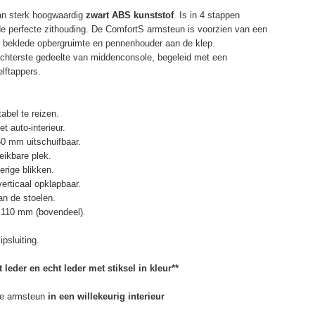
an sterk hoogwaardig
zwart ABS kunststof
. Is in 4 stappen
de perfecte zithouding. De ComfortS armsteun is voorzien van een
r beklede opbergruimte en pennenhouder aan de klep.
chterste gedeelte van middenconsole, begeleid met een
elftappers.
abel te reizen.
t auto-interieur.
50 mm uitschuifbaar.
eikbare plek.
erige blikken.
erticaal opklapbaar.
n de stoelen.
 110 mm (bovendeel).
psluiting.
 leder en echt leder met stiksel in kleur**
e armsteun
in een willekeurig interieur