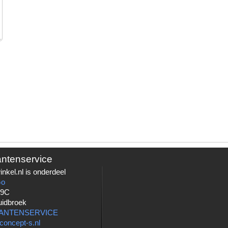
antenservice
nkel.nl is onderdeel
Go
 9C
uidbroek
LANTENSERVICE
concept-s.nl