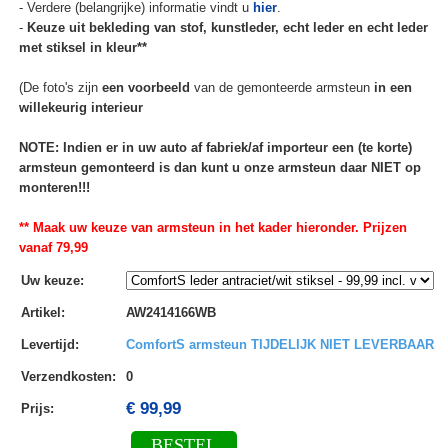
- Verdere (belangrijke) informatie vindt u
hier
.
-
Keuze uit bekleding van stof, kunstleder, echt leder en echt leder
met stiksel in kleur**
(De foto's zijn
een voorbeeld
van de gemonteerde armsteun
in een
willekeurig interieur
NOTE: Indien er in uw auto af fabriek/af importeur een (te korte)
armsteun gemonteerd is dan kunt u onze armsteun daar NIET op
monteren!!!
** Maak uw keuze van armsteun in het kader hieronder. Prijzen
vanaf 79,99
Uw keuze
:
Artikel
:
AW2414166WB
Levertijd
:
ComfortS armsteun TIJDELIJK NIET LEVERBAAR
Verzendkosten
:
0
€ 99,99
Prijs:
BESTEL