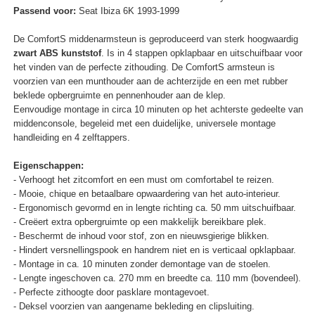
Passend voor:
Seat Ibiza 6K 1993-1999
De ComfortS middenarmsteun is geproduceerd van sterk hoogwaardig
zwart ABS kunststof
. Is in 4 stappen opklapbaar en uitschuifbaar voor
het vinden van de perfecte zithouding. De ComfortS armsteun is
voorzien van een munthouder aan de achterzijde en een met rubber
beklede opbergruimte en pennenhouder aan de klep.
Eenvoudige montage in circa 10 minuten op het achterste gedeelte van
middenconsole, begeleid met een duidelijke, universele montage
handleiding en 4 zelftappers.
Eigenschappen:
- Verhoogt het zitcomfort en een must om comfortabel te reizen.
- Mooie, chique en betaalbare opwaardering van het auto-interieur.
- Ergonomisch gevormd en in lengte richting ca. 50 mm uitschuifbaar.
- Creëert extra opbergruimte op een makkelijk bereikbare plek.
- Beschermt de inhoud voor stof, zon en nieuwsgierige blikken.
- Hindert versnellingspook en handrem niet en is verticaal opklapbaar.
- Montage in ca. 10 minuten zonder demontage van de stoelen.
- Lengte ingeschoven ca. 270 mm en breedte ca. 110 mm (bovendeel).
- Perfecte zithoogte door pasklare montagevoet.
- Deksel voorzien van aangename bekleding en clipsluiting.