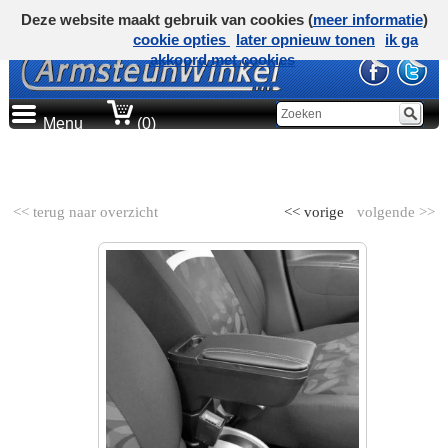
Deze website maakt gebruik van cookies (
meer informatie
)
cookie opties
later opnieuw tonen
ik ga
akkoord met cookies
Menu
(0)
AUTOMERK
<< terug naar overzicht
<< vorige
volgende >>