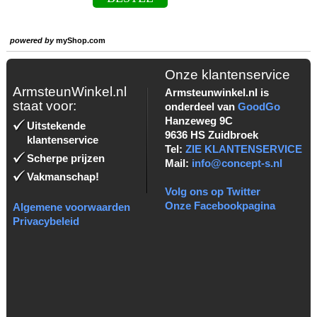
powered by
myShop.com
Onze klantenservice
ArmsteunWinkel.nl
Armsteunwinkel.nl is
staat voor:
onderdeel van
GoodGo
Hanzeweg 9C
Uitstekende
9636 HS Zuidbroek
klantenservice
Tel:
ZIE KLANTENSERVICE
Scherpe prijzen
Mail:
info@concept-s.nl
Vakmanschap!
Volg ons op Twitter
Onze Facebookpagina
Algemene voorwaarden
Privacybeleid