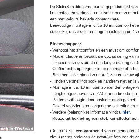
De SliderS middenarmsteun is geproduceerd van s
horizontaal en verticaal, en uitschuifbaar voor h
een met velours beklede opbergruimte.
Eenvoudige montage in circa 10 minuten op het a
duidelijke, universele montage handleiding en 4 z
Eigenschappen:
- Verhoogt het zitcomfort en een must om comfort
- Mooie, chique en betaalbare opwaardering van he
- Ergonomisch gevormd en in lengte richting ca. 
- Creëert extra opbergruimte op een makkelijk ber
- Beschermt de inhoud voor stof, zon en nieuwsgi
- Hindert versnellingspook en handrem niet en is v
- Montage in ca. 10 minuten zonder demontage va
- Lengte ingeschoven ca. 270 mm en breedte ca.
- Perfecte zithoogte door pasklare montagevoet.
- Deksel voorzien van aangename bekleding en m
- Verdere (belangrijke) informatie vindt u
hier
.
-
Keuze uit bekleding van stof, kunstleder, echt
(De foto's zijn
een voorbeeld
van de gemonteerd
ziet u rechts onderaan de zwart/wit foto van de 