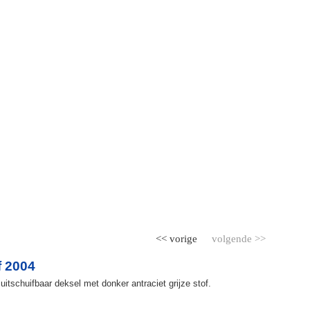
<< vorige
volgende >>
f 2004
itschuifbaar deksel met donker antraciet grijze stof.