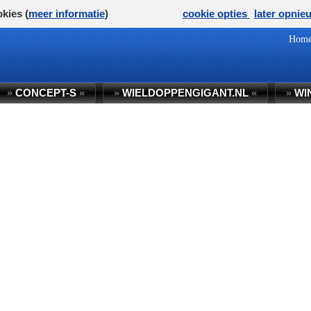
kies (
meer informatie
)
cookie opties
later opnie
Hom
»
CONCEPT-S
«
»
WIELDOPPENGIGANT.NL
«
»
WI