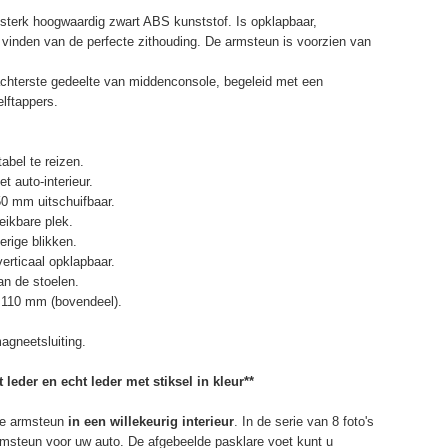
terk hoogwaardig zwart ABS kunststof. Is opklapbaar,
et vinden van de perfecte zithouding. De armsteun is voorzien van
chterste gedeelte van middenconsole, begeleid met een
elftappers.
abel te reizen.
t auto-interieur.
50 mm uitschuifbaar.
eikbare plek.
erige blikken.
erticaal opklapbaar.
n de stoelen.
 110 mm (bovendeel).
agneetsluiting.
 leder en echt leder met stiksel in kleur**
e armsteun
in een willekeurig interieur
. In de serie van 8 foto's
armsteun voor uw auto. De afgebeelde pasklare voet kunt u