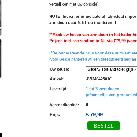
vergelijken met uw console).
NOTE: Indien er in uw auto af fabriek/af impo
armsteun daar NIET op monteren!!!
**Maak uw keuze van armsteun in het kader hi
Prijzen incl. verzending in NL v/a €79,99 (voor
**De onderstaande prijs voor deze auto-armste
(voor Belgie hanteren wij een gereduceerd bedrag 
Uw keuze
:
Artikel
:
AW24642581C
Levertijd
:
1 tot 3 werkdagen.
(afhankelijk van productiet
Verzendkosten
:
0
€ 79,99
Prijs:
BESTEL