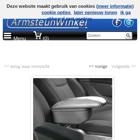
Deze website maakt gebruik van cookies (
meer informatie
)
cookie opties
later opnieuw tonen
ik ga
akkoord met cookies
Menu
(0)
AUTOMERK
<< terug naar overzicht
<< vorige
volgende >>