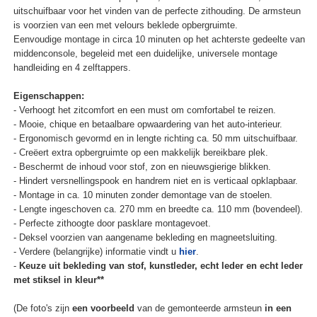
uitschuifbaar voor het vinden van de perfecte zithouding. De armsteun
is voorzien van een met velours beklede opbergruimte.
Eenvoudige montage in circa 10 minuten op het achterste gedeelte van
middenconsole, begeleid met een duidelijke, universele montage
handleiding en 4 zelftappers.
Eigenschappen:
- Verhoogt het zitcomfort en een must om comfortabel te reizen.
- Mooie, chique en betaalbare opwaardering van het auto-interieur.
- Ergonomisch gevormd en in lengte richting ca. 50 mm uitschuifbaar.
- Creëert extra opbergruimte op een makkelijk bereikbare plek.
- Beschermt de inhoud voor stof, zon en nieuwsgierige blikken.
- Hindert versnellingspook en handrem niet en is verticaal opklapbaar.
- Montage in ca. 10 minuten zonder demontage van de stoelen.
- Lengte ingeschoven ca. 270 mm en breedte ca. 110 mm (bovendeel).
- Perfecte zithoogte door pasklare montagevoet.
- Deksel voorzien van aangename bekleding en magneetsluiting.
- Verdere (belangrijke) informatie vindt u
hier
.
-
Keuze uit bekleding van stof, kunstleder, echt leder en echt leder
met stiksel in kleur**
(De foto's zijn
een voorbeeld
van de gemonteerde armsteun
in een