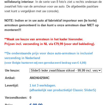
willekeurig interieur
. In de serie van 8 foto's ziet u rechts onderaan de
zwart/wit foto van de armsteun voor uw auto. De afgebeelde pasklare
voet kunt u vergelijken met uw console).
NOTE: Indien er in uw auto af fabriek/af importeur een (te korte)
armsteun gemonteerd is dan kunt u onze armsteun daar NIET op
monteren!!!
**Maak uw keuze van armsteun in het kader hieronder.
Prijzen incl. verzending in NL v/a €79,99 (voor stof bekleding).
**De onderstaande prijs voor deze auto-armsteun is inclusief
verzending in Nederland
(voor Belgie hanteren wij een gereduceerd bedrag van € 4,99)
Uw keuze
:
Artikel
:
AW24642584C
Levertijd
:
1 tot 3 werkdagen.
(afhankelijk van productietijd Classic SliderS)
Verzendkosten
:
0