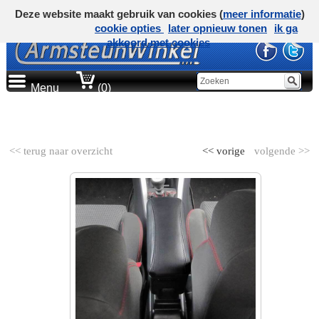
Deze website maakt gebruik van cookies (
meer informatie
)
cookie opties
later opnieuw tonen
ik ga
akkoord met cookies
Menu
(0)
AUTOMERK
<< terug naar overzicht
<< vorige
volgende >>