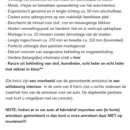
- Mooie, chique en betaalbare opwaardering van het auto-interieur.
- Ergonomisch gevormd en in lengte richting ca. 50 mm uitschuifbaar.
- Creëert extra opbergruimte op een makkelijk bereikbare plek.
- Beschermt de inhoud voor stof, zon en nieuwsgierige blikken.
- Hindert versnellingspook en handrem niet en is verticaal opklapbaar.
- Montage in ca. 10 minuten zonder demontage van de stoelen.
- Lengte ingeschoven ca. 270 mm en breedte ca. 110 mm (bovendeel).
- Perfecte zithoogte door pasklare montagevoet.
- Deksel voorzien van aangename bekleding en magneetsluiting.
- Verdere (belangrijke) informatie vindt u
hier
.
-
Keuze uit bekleding van stof, kunstleder, echt leder en echt leder
met stiksel in kleur**
(De foto's zijn
een voorbeeld
van de gemonteerde armsteun
in een
willekeurig interieur
. In de serie van 8 foto's ziet u rechts onderaan de
zwart/wit foto van de armsteun voor uw auto. De afgebeelde pasklare
voet kunt u vergelijken met uw console).
NOTE: Indien er in uw auto af fabriek/af importeur een (te korte)
armsteun gemonteerd is dan kunt u onze armsteun daar NIET op
monteren!!!