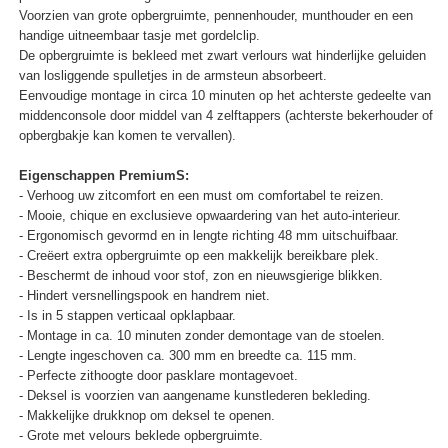
Voorzien van grote opbergruimte, pennenhouder, munthouder en een
handige uitneembaar tasje met gordelclip.
De opbergruimte is bekleed met zwart verlours wat hinderlijke geluiden
van losliggende spulletjes in de armsteun absorbeert.
Eenvoudige montage in circa 10 minuten op het achterste gedeelte van
middenconsole door middel van 4 zelftappers (achterste bekerhouder of
opbergbakje kan komen te vervallen).
Eigenschappen PremiumS:
- Verhoog uw zitcomfort en een must om comfortabel te reizen.
- Mooie, chique en exclusieve opwaardering van het auto-interieur.
- Ergonomisch gevormd en in lengte richting 48 mm uitschuifbaar.
- Creëert extra opbergruimte op een makkelijk bereikbare plek.
- Beschermt de inhoud voor stof, zon en nieuwsgierige blikken.
- Hindert versnellingspook en handrem niet.
- Is in 5 stappen verticaal opklapbaar.
- Montage in ca. 10 minuten zonder demontage van de stoelen.
- Lengte ingeschoven ca. 300 mm en breedte ca. 115 mm.
- Perfecte zithoogte door pasklare montagevoet.
- Deksel is voorzien van aangename kunstlederen bekleding.
- Makkelijke drukknop om deksel te openen.
- Grote met velours beklede opbergruimte.