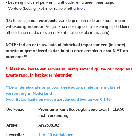
- Levering inclusief pen- en munthouder en uitneembaar tasje.
- Verdere (belangrijke) informatie vindt u
hier
.
(De foto's zijn
een voorbeeld
van de gemonteerde armsteun
in een
willekeurig interieur
. Vergelijk console op de 1e tekening bij de kleine
afbeeldingen of deze overeenkomt met console in uw auto).
NOTE: Indien er in uw auto af fabriek/af importeur een (te korte)
armsteun gemonteerd is dan kunt u onze armsteun daar NIET op
monteren!!!
** Maak uw keuze van armsteun, met glanzend grijze- of hoogglans
zwarte rand, in het kader hieronder.
**De onderstaande prijs voor deze auto-armsteun is inclusief
verzending in Nederland
(voor Belgie hanteren wij een gereduceerd bedrag van € 4,99)
Uw keuze
:
PremiumS kunstleder/glanzend zwart - 119,50
incl. verzending
Artikel
:
AW250810Z
Levertijd
:
1 tot 10 werkdagen.