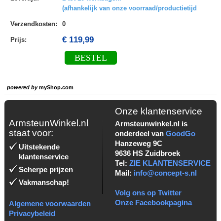
(afhankelijk van onze voorraad/productietijd
Verzendkosten
:
0
€ 119,99
Prijs:
BESTEL
powered by
myShop.com
Onze klantenservice
ArmsteunWinkel.nl
Armsteunwinkel.nl is
staat voor:
onderdeel van
GoodGo
Hanzeweg 9C
Uitstekende
9636 HS Zuidbroek
klantenservice
Tel:
ZIE KLANTENSERVICE
Scherpe prijzen
Mail:
info@concept-s.nl
Vakmanschap!
Volg ons op Twitter
Onze Facebookpagina
Algemene voorwaarden
Privacybeleid