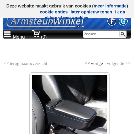
Deze website maakt gebruik van cookies (
meer informatie
)
cookie opties
later opnieuw tonen
ik ga
akkoord met cookies
Menu
(0)
AUTOMERK
<< terug naar overzicht
<< vorige
volgende >>