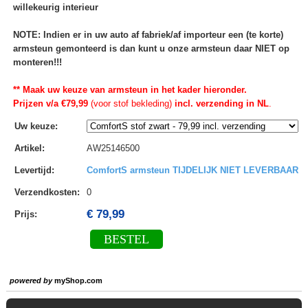
willekeurig interieur
NOTE: Indien er in uw auto af fabriek/af importeur een (te korte)
armsteun gemonteerd is dan kunt u onze armsteun daar NIET op
monteren!!!
** Maak uw keuze van armsteun in het kader hieronder.
Prijzen v/a €79,99
(voor stof bekleding)
incl. verzending in NL
.
Uw keuze
:
Artikel
:
AW25146500
Levertijd
:
ComfortS armsteun TIJDELIJK NIET LEVERBAAR
Verzendkosten
:
0
€ 79,99
Prijs:
BESTEL
powered by
myShop.com