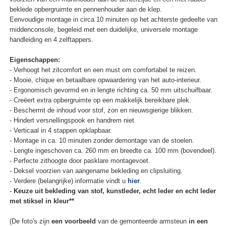
beklede opbergruimte en pennenhouder aan de klep.
Eenvoudige montage in circa 10 minuten op het achterste gedeelte van
middenconsole, begeleid met een duidelijke, universele montage
handleiding en 4 zelftappers.
Eigenschappen:
- Verhoogt het zitcomfort en een must om comfortabel te reizen.
- Mooie, chique en betaalbare opwaardering van het auto-interieur.
- Ergonomisch gevormd en in lengte richting ca. 50 mm uitschuifbaar.
- Creëert extra opbergruimte op een makkelijk bereikbare plek.
- Beschermt de inhoud voor stof, zon en nieuwsgierige blikken.
- Hindert versnellingspook en handrem niet
- Verticaal in 4 stappen opklapbaar.
- Montage in ca. 10 minuten zonder demontage van de stoelen.
- Lengte ingeschoven ca. 260 mm en breedte ca. 100 mm (bovendeel).
- Perfecte zithoogte door pasklare montagevoet.
- Deksel voorzien van aangename bekleding en clipsluiting.
- Verdere (belangrijke) informatie vindt u
hier
.
-
Keuze uit bekleding van stof, kunstleder, echt leder en echt leder
met stiksel in kleur**
(De foto's zijn
een voorbeeld
van de gemonteerde armsteun
in een