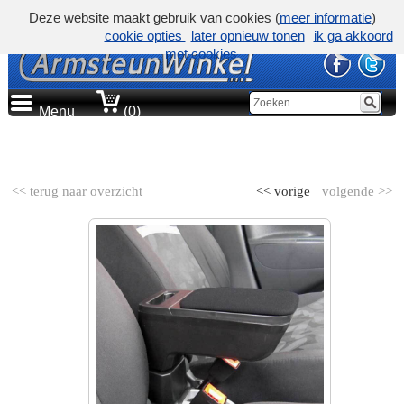
Deze website maakt gebruik van cookies (
meer informatie
)
cookie opties
later opnieuw tonen
ik ga akkoord
met cookies
Menu
(0)
AUTOMERK
<< terug naar overzicht
<< vorige
volgende >>