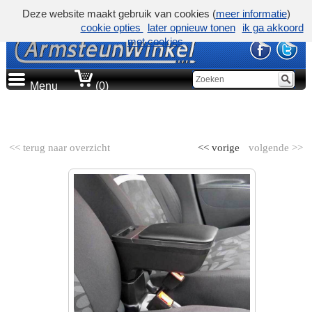
Deze website maakt gebruik van cookies (
meer informatie
)
cookie opties
later opnieuw tonen
ik ga akkoord
met cookies
Menu
(0)
AUTOMERK
<< terug naar overzicht
<< vorige
volgende >>