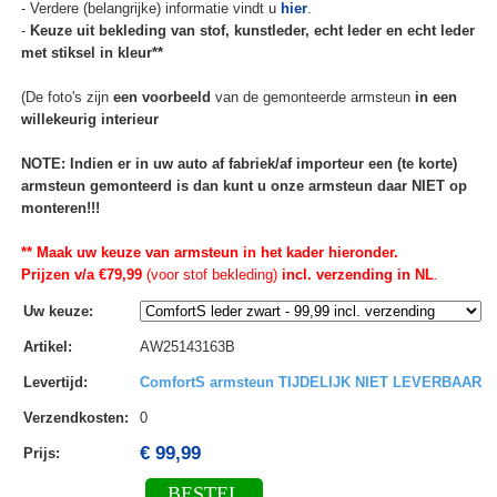
- Verdere (belangrijke) informatie vindt u
hier
.
-
Keuze uit bekleding van stof, kunstleder, echt leder en echt leder
met stiksel in kleur**
(De foto's zijn
een voorbeeld
van de gemonteerde armsteun
in een
willekeurig interieur
NOTE: Indien er in uw auto af fabriek/af importeur een (te korte)
armsteun gemonteerd is dan kunt u onze armsteun daar NIET op
monteren!!!
** Maak uw keuze van armsteun in het kader hieronder.
Prijzen v/a €79,99
(voor stof bekleding)
incl. verzending in NL
.
Uw keuze
:
Artikel
:
AW25143163B
Levertijd
:
ComfortS armsteun TIJDELIJK NIET LEVERBAAR
Verzendkosten
:
0
€ 99,99
Prijs:
BESTEL