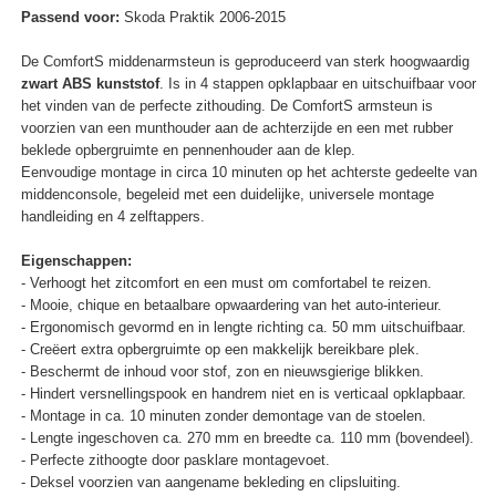
Passend voor:
Skoda Praktik 2006-2015
De ComfortS middenarmsteun is geproduceerd van sterk hoogwaardig
zwart ABS kunststof
. Is in 4 stappen opklapbaar en uitschuifbaar voor
het vinden van de perfecte zithouding. De ComfortS armsteun is
voorzien van een munthouder aan de achterzijde en een met rubber
beklede opbergruimte en pennenhouder aan de klep.
Eenvoudige montage in circa 10 minuten op het achterste gedeelte van
middenconsole, begeleid met een duidelijke, universele montage
handleiding en 4 zelftappers.
Eigenschappen:
- Verhoogt het zitcomfort en een must om comfortabel te reizen.
- Mooie, chique en betaalbare opwaardering van het auto-interieur.
- Ergonomisch gevormd en in lengte richting ca. 50 mm uitschuifbaar.
- Creëert extra opbergruimte op een makkelijk bereikbare plek.
- Beschermt de inhoud voor stof, zon en nieuwsgierige blikken.
- Hindert versnellingspook en handrem niet en is verticaal opklapbaar.
- Montage in ca. 10 minuten zonder demontage van de stoelen.
- Lengte ingeschoven ca. 270 mm en breedte ca. 110 mm (bovendeel).
- Perfecte zithoogte door pasklare montagevoet.
- Deksel voorzien van aangename bekleding en clipsluiting.