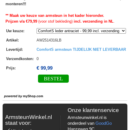
monteren!!!
** Maak uw keuze van armsteun in het kader hieronder.
Prijzen v/a €79,99
(voor stof bekleding)
incl. verzending in NL
.
Uw keuze
:
Artikel
:
AW2514316LB
Levertijd
:
ComfortS armsteun TIJDELIJK NIET LEVERBAAR
Verzendkosten
:
0
€ 99,99
Prijs:
BESTEL
powered by
myShop.com
Onze klantenservice
ArmsteunWinkel.nl
Armsteunwinkel.nl is
staat voor:
onderdeel van
GoodGo
Hanzeweg 9C