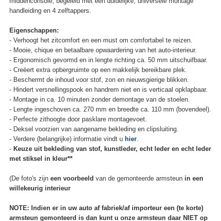
middenconsole, begeleid met een duidelijke, universele montage
handleiding en 4 zelftappers.
Eigenschappen:
- Verhoogt het zitcomfort en een must om comfortabel te reizen.
- Mooie, chique en betaalbare opwaardering van het auto-interieur.
- Ergonomisch gevormd en in lengte richting ca. 50 mm uitschuifbaar.
- Creëert extra opbergruimte op een makkelijk bereikbare plek.
- Beschermt de inhoud voor stof, zon en nieuwsgierige blikken.
- Hindert versnellingspook en handrem niet en is verticaal opklapbaar.
- Montage in ca. 10 minuten zonder demontage van de stoelen.
- Lengte ingeschoven ca. 270 mm en breedte ca. 110 mm (bovendeel).
- Perfecte zithoogte door pasklare montagevoet.
- Deksel voorzien van aangename bekleding en clipsluiting.
- Verdere (belangrijke) informatie vindt u
hier
.
-
Keuze uit bekleding van stof, kunstleder, echt leder en echt leder
met stiksel in kleur**
(De foto's zijn
een voorbeeld
van de gemonteerde armsteun
in een
willekeurig interieur
NOTE: Indien er in uw auto af fabriek/af importeur een (te korte)
armsteun gemonteerd is dan kunt u onze armsteun daar NIET op