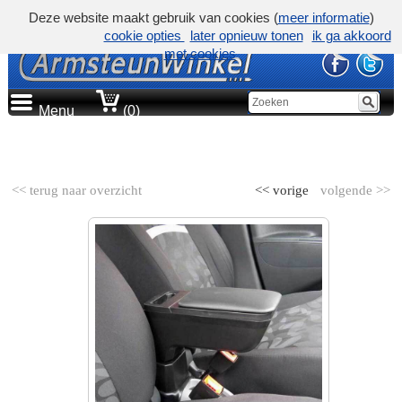
Deze website maakt gebruik van cookies (
meer informatie
)
cookie opties
later opnieuw tonen
ik ga akkoord
met cookies
Menu
(0)
AUTOMERK
<< terug naar overzicht
<< vorige
volgende >>