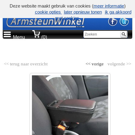
Deze website maakt gebruik van cookies (
meer informatie
)
cookie opties
later opnieuw tonen
ik ga akkoord
met cookies
Menu
(0)
AUTOMERK
<< terug naar overzicht
<< vorige
volgende >>