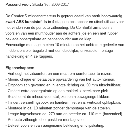
Passend voor:
Skoda Yeti 2009-2017
De ComfortS middenarmsteun is geproduceerd van sterk hoogwaardig
zwart ABS kunststof
. Is in 4 stappen opklapbaar en uitschuifbaar voor
het vinden van de perfecte zithouding. De ComfortS armsteun is
voorzien van een munthouder aan de achterzijde en een met rubber
beklede opbergruimte en pennenhouder aan de klep.
Eenvoudige montage in circa 10 minuten op het achterste gedeelte van
middenconsole, begeleid met een duidelijke, universele montage
handleiding en 4 zelftappers.
Eigenschappen:
- Verhoogt het zitcomfort en een must om comfortabel te reizen.
- Mooie, chique en betaalbare opwaardering van het auto-interieur.
- Ergonomisch gevormd en in lengte richting ca. 50 mm uitschuifbaar.
- Creëert extra opbergruimte op een makkelijk bereikbare plek.
- Beschermt de inhoud voor stof, zon en nieuwsgierige blikken.
- Hindert versnellingspook en handrem niet en is verticaal opklapbaar.
- Montage in ca. 10 minuten zonder demontage van de stoelen.
- Lengte ingeschoven ca. 270 mm en breedte ca. 110 mm (bovendeel).
- Perfecte zithoogte door pasklare montagevoet.
- Deksel voorzien van aangename bekleding en clipsluiting.