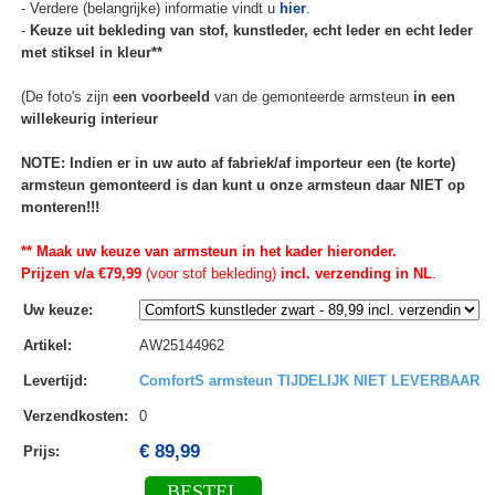
- Verdere (belangrijke) informatie vindt u
hier
.
-
Keuze uit bekleding van stof, kunstleder, echt leder en echt leder
met stiksel in kleur**
(De foto's zijn
een voorbeeld
van de gemonteerde armsteun
in een
willekeurig interieur
NOTE: Indien er in uw auto af fabriek/af importeur een (te korte)
armsteun gemonteerd is dan kunt u onze armsteun daar NIET op
monteren!!!
** Maak uw keuze van armsteun in het kader hieronder.
Prijzen v/a €79,99
(voor stof bekleding)
incl. verzending in NL
.
Uw keuze
:
Artikel
:
AW25144962
Levertijd
:
ComfortS armsteun TIJDELIJK NIET LEVERBAAR
Verzendkosten
:
0
€ 89,99
Prijs:
BESTEL