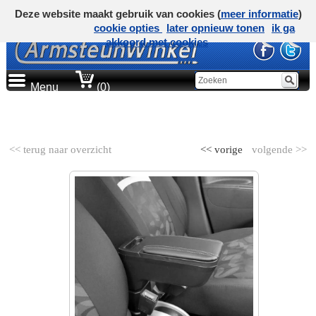
Deze website maakt gebruik van cookies (
meer informatie
)
cookie opties
later opnieuw tonen
ik ga
akkoord met cookies
Menu
(0)
AUTOMERK
<< terug naar overzicht
<< vorige
volgende >>