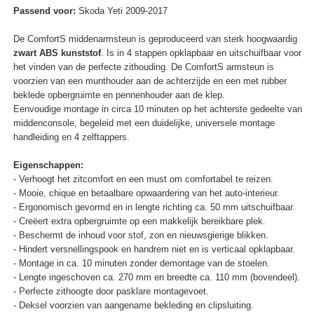
Passend voor:
Skoda Yeti 2009-2017
De ComfortS middenarmsteun is geproduceerd van sterk hoogwaardig
zwart ABS kunststof
. Is in 4 stappen opklapbaar en uitschuifbaar voor
het vinden van de perfecte zithouding. De ComfortS armsteun is
voorzien van een munthouder aan de achterzijde en een met rubber
beklede opbergruimte en pennenhouder aan de klep.
Eenvoudige montage in circa 10 minuten op het achterste gedeelte van
middenconsole, begeleid met een duidelijke, universele montage
handleiding en 4 zelftappers.
Eigenschappen:
- Verhoogt het zitcomfort en een must om comfortabel te reizen.
- Mooie, chique en betaalbare opwaardering van het auto-interieur.
- Ergonomisch gevormd en in lengte richting ca. 50 mm uitschuifbaar.
- Creëert extra opbergruimte op een makkelijk bereikbare plek.
- Beschermt de inhoud voor stof, zon en nieuwsgierige blikken.
- Hindert versnellingspook en handrem niet en is verticaal opklapbaar.
- Montage in ca. 10 minuten zonder demontage van de stoelen.
- Lengte ingeschoven ca. 270 mm en breedte ca. 110 mm (bovendeel).
- Perfecte zithoogte door pasklare montagevoet.
- Deksel voorzien van aangename bekleding en clipsluiting.