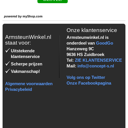
powered by
myShop.com
Onze klantenservice
ArmsteunWinkel.nl
Armsteunwinkel.nl is
staat voor:
onderdeel van
GoodGo
Hanzeweg 9C
Uitstekende
9636 HS Zuidbroek
klantenservice
Tel:
ZIE KLANTENSERVICE
Scherpe prijzen
Mail:
info@concept-s.nl
Vakmanschap!
Volg ons op Twitter
Onze Facebookpagina
Algemene voorwaarden
Privacybeleid