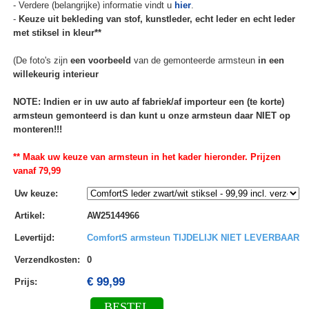
- Verdere (belangrijke) informatie vindt u
hier
.
-
Keuze uit bekleding van stof, kunstleder, echt leder en echt leder
met stiksel in kleur**
(De foto's zijn
een voorbeeld
van de gemonteerde armsteun
in een
willekeurig interieur
NOTE: Indien er in uw auto af fabriek/af importeur een (te korte)
armsteun gemonteerd is dan kunt u onze armsteun daar NIET op
monteren!!!
** Maak uw keuze van armsteun in het kader hieronder. Prijzen
vanaf 79,99
Uw keuze
:
Artikel
:
AW25144966
Levertijd
:
ComfortS armsteun TIJDELIJK NIET LEVERBAAR
Verzendkosten
:
0
€ 99,99
Prijs:
BESTEL