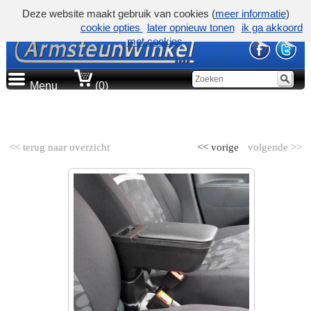
Deze website maakt gebruik van cookies (
meer informatie
)
cookie opties
later opnieuw tonen
ik ga akkoord
met cookies
Menu
(0)
AUTOMERK
<< terug naar overzicht
<< vorige
volgende >>