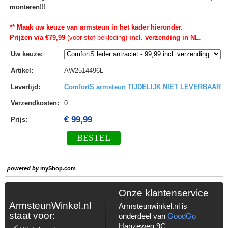
monteren!!!
** Maak uw keuze van armsteun in het kader hieronder.
Prijzen v/a €79,99
(voor stof bekleding)
incl. verzending in NL
.
Uw keuze
:
Artikel
:
AW2514496L
Levertijd
:
ComfortS armsteun TIJDELIJK NIET LEVERBAAR
Verzendkosten
:
0
€ 99,99
Prijs:
BESTEL
powered by
myShop.com
Onze klantenservice
ArmsteunWinkel.nl
Armsteunwinkel.nl is
staat voor:
onderdeel van
GoodGo
Hanzeweg 9C