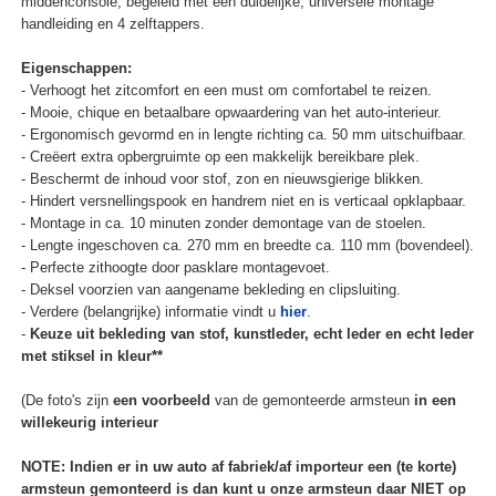
middenconsole, begeleid met een duidelijke, universele montage
handleiding en 4 zelftappers.
Eigenschappen:
- Verhoogt het zitcomfort en een must om comfortabel te reizen.
- Mooie, chique en betaalbare opwaardering van het auto-interieur.
- Ergonomisch gevormd en in lengte richting ca. 50 mm uitschuifbaar.
- Creëert extra opbergruimte op een makkelijk bereikbare plek.
- Beschermt de inhoud voor stof, zon en nieuwsgierige blikken.
- Hindert versnellingspook en handrem niet en is verticaal opklapbaar.
- Montage in ca. 10 minuten zonder demontage van de stoelen.
- Lengte ingeschoven ca. 270 mm en breedte ca. 110 mm (bovendeel).
- Perfecte zithoogte door pasklare montagevoet.
- Deksel voorzien van aangename bekleding en clipsluiting.
- Verdere (belangrijke) informatie vindt u
hier
.
-
Keuze uit bekleding van stof, kunstleder, echt leder en echt leder
met stiksel in kleur**
(De foto's zijn
een voorbeeld
van de gemonteerde armsteun
in een
willekeurig interieur
NOTE: Indien er in uw auto af fabriek/af importeur een (te korte)
armsteun gemonteerd is dan kunt u onze armsteun daar NIET op