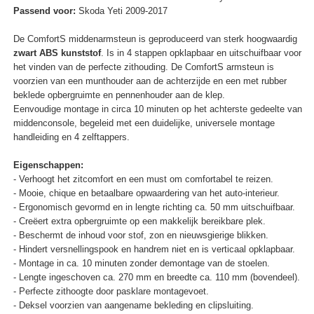
Passend voor:
Skoda Yeti 2009-2017
De ComfortS middenarmsteun is geproduceerd van sterk hoogwaardig
zwart ABS kunststof
. Is in 4 stappen opklapbaar en uitschuifbaar voor
het vinden van de perfecte zithouding. De ComfortS armsteun is
voorzien van een munthouder aan de achterzijde en een met rubber
beklede opbergruimte en pennenhouder aan de klep.
Eenvoudige montage in circa 10 minuten op het achterste gedeelte van
middenconsole, begeleid met een duidelijke, universele montage
handleiding en 4 zelftappers.
Eigenschappen:
- Verhoogt het zitcomfort en een must om comfortabel te reizen.
- Mooie, chique en betaalbare opwaardering van het auto-interieur.
- Ergonomisch gevormd en in lengte richting ca. 50 mm uitschuifbaar.
- Creëert extra opbergruimte op een makkelijk bereikbare plek.
- Beschermt de inhoud voor stof, zon en nieuwsgierige blikken.
- Hindert versnellingspook en handrem niet en is verticaal opklapbaar.
- Montage in ca. 10 minuten zonder demontage van de stoelen.
- Lengte ingeschoven ca. 270 mm en breedte ca. 110 mm (bovendeel).
- Perfecte zithoogte door pasklare montagevoet.
- Deksel voorzien van aangename bekleding en clipsluiting.