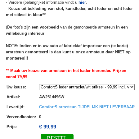
- Verdere (belangrijke) informatie vindt u
hier
.
-
Keuze uit bekleding van stof, kunstleder, echt leder en echt leder
met stiksel in kleur**
(De foto's zijn
een voorbeeld
van de gemonteerde armsteun
in een
willekeurig interieur
NOTE: Indien er in uw auto af fabriek/af importeur een (te korte)
armsteun gemonteerd is dan kunt u onze armsteun daar NIET op
monteren!!!
** Maak uw keuze van armsteun in het kader hieronder. Prijzen
vanaf 79,99
Uw keuze
:
Artikel
:
AW2514496W
Levertijd
:
ComfortS armsteun TIJDELIJK NIET LEVERBAAR
Verzendkosten
:
0
€ 99,99
Prijs:
BESTEL