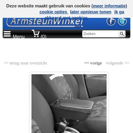
Deze website maakt gebruik van cookies (
meer informatie
)
cookie opties
later opnieuw tonen
ik ga
akkoord met cookies
Menu
(0)
AUTOMERK
<< terug naar overzicht
<< vorige
volgende >>