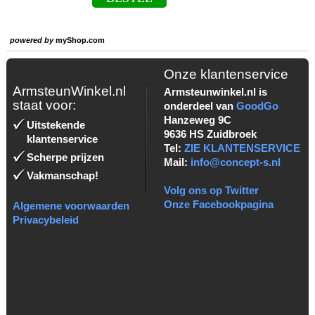
powered by
myShop.com
Onze klantenservice
ArmsteunWinkel.nl
Armsteunwinkel.nl is
staat voor:
onderdeel van
GoodGo
Hanzeweg 9C
Uitstekende
9636 HS Zuidbroek
klantenservice
Tel:
ZIE KLANTENSERVICE
Scherpe prijzen
Mail:
info@concept-s.nl
Vakmanschap!
Volg ons op Twitter
Onze Facebookpagina
Algemene voorwaarden
Privacybeleid