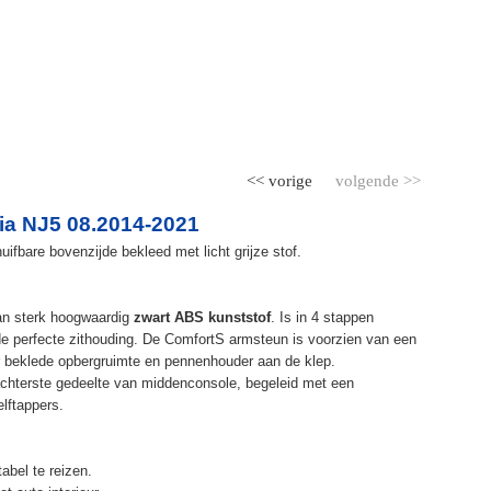
<< vorige
volgende >>
a NJ5 08.2014-2021
fbare bovenzijde bekleed met licht grijze stof.
an sterk hoogwaardig
zwart ABS kunststof
. Is in 4 stappen
de perfecte zithouding. De ComfortS armsteun is voorzien van een
r beklede opbergruimte en pennenhouder aan de klep.
chterste gedeelte van middenconsole, begeleid met een
elftappers.
abel te reizen.