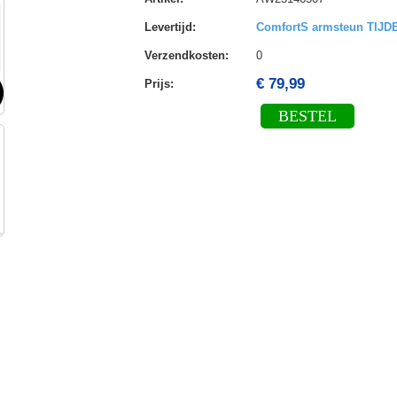
Levertijd
:
ComfortS armsteun TIJ
Verzendkosten
:
0
€ 79,99
Prijs:
BESTEL