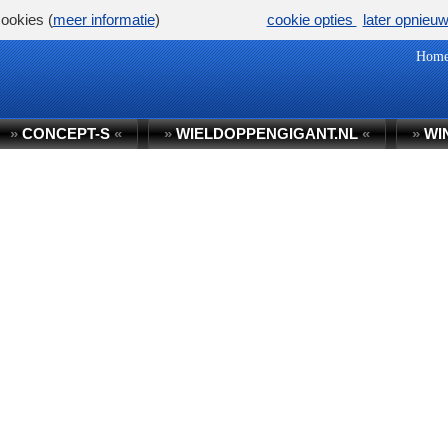
ookies (
meer informatie
)
cookie opties
later opnieu
Hom
»
CONCEPT-S
«
»
WIELDOPPENGIGANT.NL
«
»
WI