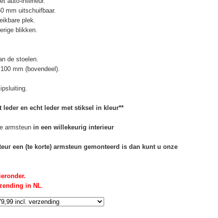
t auto-interieur.
50 mm uitschuifbaar.
eikbare plek.
erige blikken.
n de stoelen.
 100 mm (bovendeel).
psluiting.
 leder en echt leder met stiksel in kleur**
e armsteun
in een willekeurig interieur
rteur een (te korte) armsteun gemonteerd is dan kunt u onze
ieronder.
rzending in NL
.