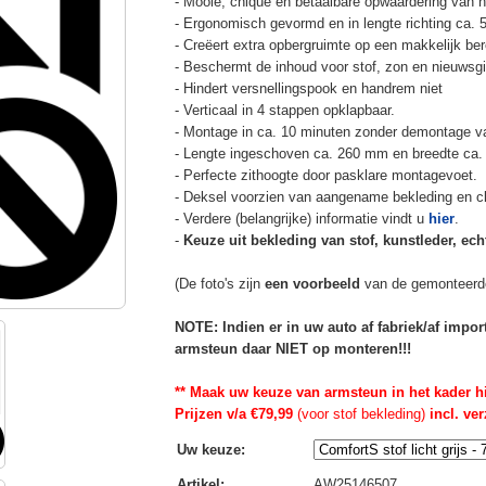
- Mooie, chique en betaalbare opwaardering van he
- Ergonomisch gevormd en in lengte richting ca. 
- Creëert extra opbergruimte op een makkelijk ber
- Beschermt de inhoud voor stof, zon en nieuwsgi
- Hindert versnellingspook en handrem niet
- Verticaal in 4 stappen opklapbaar.
- Montage in ca. 10 minuten zonder demontage va
- Lengte ingeschoven ca. 260 mm en breedte ca.
- Perfecte zithoogte door pasklare montagevoet.
- Deksel voorzien van aangename bekleding en cli
- Verdere (belangrijke) informatie vindt u
hier
.
-
Keuze uit bekleding van stof, kunstleder, echt
(De foto's zijn
een voorbeeld
van de gemonteerd
NOTE: Indien er in uw auto af fabriek/af impo
armsteun daar NIET op monteren!!!
** Maak uw keuze van armsteun in het kader h
Prijzen v/a €79,99
(voor stof bekleding)
incl. ve
Uw keuze
:
Artikel
:
AW25146507