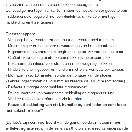
is voorzien van een met velours beklede opbergruimte.
Eenvoudige montage in circa 10 minuten op het achterste gedeelte van
middenconsole, begeleid met een duidelijke, universele montage
handleiding en 4 zelftappers.
Eigenschappen:
- Verhoogt het zitcomfort en een must om comfortabel te reizen.
- Mooie, chique en betaalbare opwaardering van het auto-interieur.
- Ergonomisch gevormd en in lengte richting ca. 50 mm uitschuifbaar.
- Creëert extra opbergruimte op een makkelijk bereikbare plek.
- Beschermt de inhoud voor stof, zon en nieuwsgierige blikken.
- Hindert versnellingspook en handrem niet en is verticaal opklapbaar.
- Montage in ca. 10 minuten zonder demontage van de stoelen.
- Lengte ingeschoven ca. 270 mm en breedte ca. 110 mm (bovendeel).
- Perfecte zithoogte door pasklare montagevoet.
- Deksel voorzien van aangename bekleding en magneetsluiting.
- Verdere (belangrijke) informatie vindt u
hier
.
-
Keuze uit bekleding van stof, kunstleder, echt leder en echt leder
met stiksel in kleur**
(De foto's zijn
een voorbeeld
van de gemonteerde armsteun
in een
willekeurig interieur
. In de serie van 8 foto's ziet u rechts onderaan de