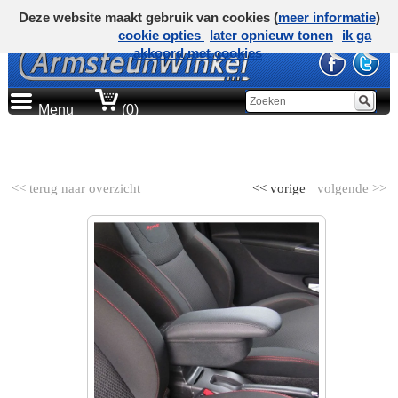
Deze website maakt gebruik van cookies (
meer informatie
)
cookie opties
later opnieuw tonen
ik ga
akkoord met cookies
Menu
(0)
AUTOMERK
<< terug naar overzicht
<< vorige
volgende >>