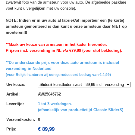
zwart/wit foto van de armsteun voor uw auto. De afgebeelde pasklare
voet kunt u vergelijken met uw console).
NOTE: Indien er in uw auto af fabriek/af importeur een (te korte)
armsteun gemonteerd is dan kunt u onze armsteun daar NIET op
monteren!!!
**Maak uw keuze van armsteun in het kader hieronder.
Prijzen incl. verzending in NL v/a €79,99 (voor stof bekleding).
**De onderstaande prijs voor deze auto-armsteun is inclusief
verzending in Nederland
(voor Belgie hanteren wij een gereduceerd bedrag van € 4,99)
Uw keuze
:
Artikel
:
AW25645762
Levertijd
:
1 tot 3 werkdagen.
(afhankelijk van productietijd Classic SliderS)
Verzendkosten
:
0
€ 89,99
Prijs: