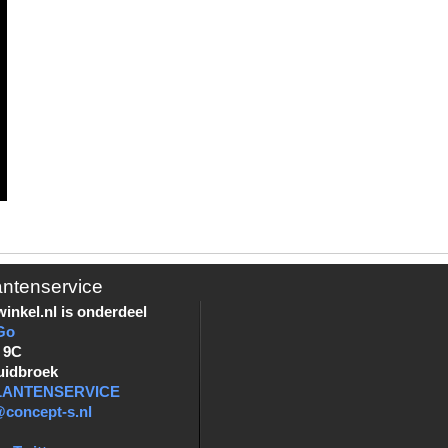
antenservice
inkel.nl is onderdeel
Go
 9C
uidbroek
KLANTENSERVICE
@concept-s.nl