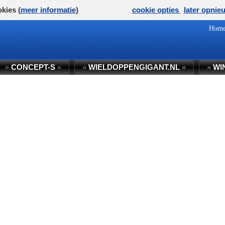
kies (
meer informatie
)
cookie opties
later opnie
Hom
»
CONCEPT-S
«
»
WIELDOPPENGIGANT.NL
«
»
WI