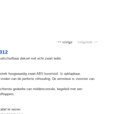
<< vorige
volgende >>
2012
uitschuifbaar deksel met echt zwart leder.
terk hoogwaardig zwart ABS kunststof. Is opklapbaar,
et vinden van de perfecte zithouding. De armsteun is voorzien van
chterste gedeelte van middenconsole, begeleid met een
elftappers.
abel te reizen.