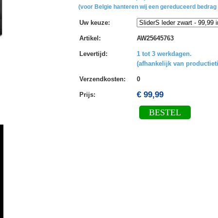
(voor Belgie hanteren wij een gereduceerd bedrag 
Uw keuze
:
Artikel
:
AW25645763
Levertijd
:
1 tot 3 werkdagen.
(afhankelijk van productiet
Verzendkosten
:
0
€ 99,99
Prijs:
BESTEL