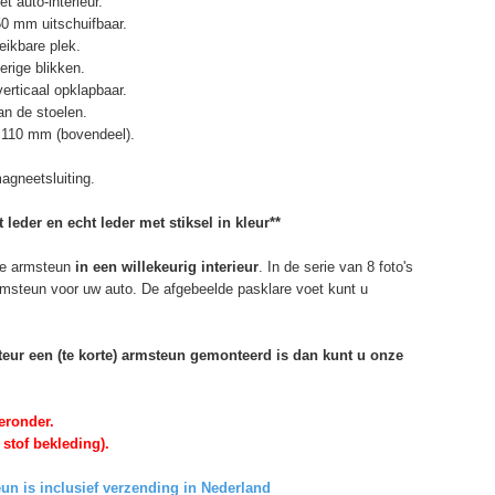
t auto-interieur.
50 mm uitschuifbaar.
eikbare plek.
erige blikken.
erticaal opklapbaar.
n de stoelen.
 110 mm (bovendeel).
agneetsluiting.
 leder en echt leder met stiksel in kleur**
e armsteun
in een willekeurig interieur
. In de serie van 8 foto's
armsteun voor uw auto. De afgebeelde pasklare voet kunt u
rteur een (te korte) armsteun gemonteerd is dan kunt u onze
eronder.
 stof bekleding).
un is inclusief verzending in Nederland