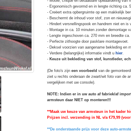
- Mooie, chique en betaalbare opwaardering van he
- Ergonomisch gevormd en in lengte richting ca. 
- Creëert extra opbergruimte op een makkelijk ber
- Beschermt de inhoud voor stof, zon en nieuwsgi
- Hindert versnellingspook en handrem niet en is v
- Montage in ca. 10 minuten zonder demontage va
- Lengte ingeschoven ca. 270 mm en breedte ca.
- Perfecte zithoogte door pasklare montagevoet.
- Deksel voorzien van aangename bekleding en m
- Verdere (belangrijke) informatie vindt u
hier
.
-
Keuze uit bekleding van stof, kunstleder, echt
(De foto's zijn
een voorbeeld
van de gemonteerd
ziet u rechts onderaan de zwart/wit foto van de 
vergelijken met uw console).
NOTE: Indien er in uw auto af fabriek/af impo
armsteun daar NIET op monteren!!!
**Maak uw keuze van armsteun in het kader hi
Prijzen incl. verzending in NL v/a €79,99 (voor
**De onderstaande prijs voor deze auto-armste