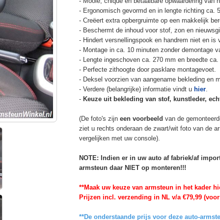
- Mooie, chique en betaalbare opwaardering van he
- Ergonomisch gevormd en in lengte richting ca. 
- Creëert extra opbergruimte op een makkelijk ber
- Beschermt de inhoud voor stof, zon en nieuwsgi
- Hindert versnellingspook en handrem niet en is v
- Montage in ca. 10 minuten zonder demontage va
- Lengte ingeschoven ca. 270 mm en breedte ca.
- Perfecte zithoogte door pasklare montagevoet.
- Deksel voorzien van aangename bekleding en m
- Verdere (belangrijke) informatie vindt u
hier
.
-
Keuze uit bekleding van stof, kunstleder, echt
(De foto's zijn
een voorbeeld
van de gemonteerd
ziet u rechts onderaan de zwart/wit foto van de 
vergelijken met uw console).
NOTE: Indien er in uw auto af fabriek/af impo
armsteun daar NIET op monteren!!!
**Maak uw keuze van armsteun in het kader hi
Prijzen incl. verzending in NL v/a €79,99 (voor
**De onderstaande prijs voor deze auto-armste