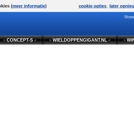
kies (
meer informatie
)
cookie opties
later opnie
Hom
»
CONCEPT-S
«
»
WIELDOPPENGIGANT.NL
«
»
WI