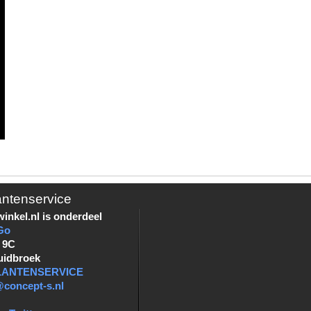
antenservice
inkel.nl is onderdeel
Go
 9C
uidbroek
KLANTENSERVICE
@concept-s.nl