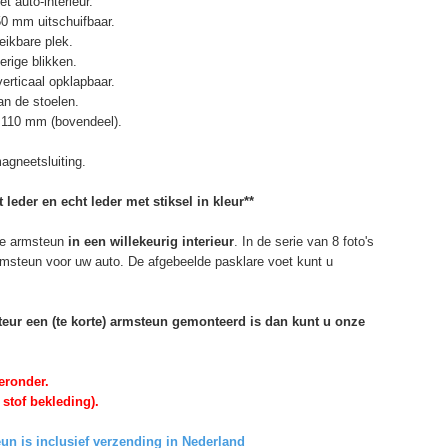
t auto-interieur.
50 mm uitschuifbaar.
eikbare plek.
erige blikken.
erticaal opklapbaar.
n de stoelen.
 110 mm (bovendeel).
agneetsluiting.
 leder en echt leder met stiksel in kleur**
e armsteun
in een willekeurig interieur
. In de serie van 8 foto's
armsteun voor uw auto. De afgebeelde pasklare voet kunt u
rteur een (te korte) armsteun gemonteerd is dan kunt u onze
eronder.
 stof bekleding).
un is inclusief verzending in Nederland