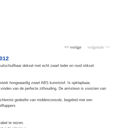
<< vorige
volgende >>
2012
itschuifbaar deksel met echt zwart leder en rood stiksel.
terk hoogwaardig zwart ABS kunststof. Is opklapbaar,
et vinden van de perfecte zithouding. De armsteun is voorzien van
chterste gedeelte van middenconsole, begeleid met een
elftappers.
abel te reizen.