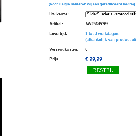
(voor Belgie hanteren wij een gereduceerd bedrag 
Uw keuze
:
Artikel
:
AW25645765
Levertijd
:
1 tot 3 werkdagen.
(afhankelijk van productiet
Verzendkosten
:
0
€ 99,99
Prijs:
BESTEL