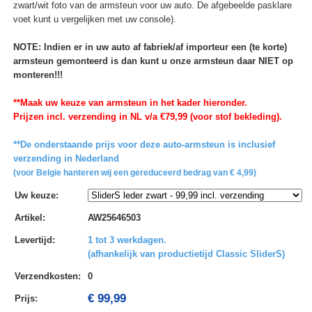
zwart/wit foto van de armsteun voor uw auto. De afgebeelde pasklare
voet kunt u vergelijken met uw console).
NOTE: Indien er in uw auto af fabriek/af importeur een (te korte)
armsteun gemonteerd is dan kunt u onze armsteun daar NIET op
monteren!!!
**Maak uw keuze van armsteun in het kader hieronder.
Prijzen incl. verzending in NL v/a €79,99 (voor stof bekleding).
**De onderstaande prijs voor deze auto-armsteun is inclusief
verzending in Nederland
(voor Belgie hanteren wij een gereduceerd bedrag van € 4,99)
Uw keuze
:
Artikel
:
AW25646503
Levertijd
:
1 tot 3 werkdagen.
(afhankelijk van productietijd Classic SliderS)
Verzendkosten
:
0
€ 99,99
Prijs: