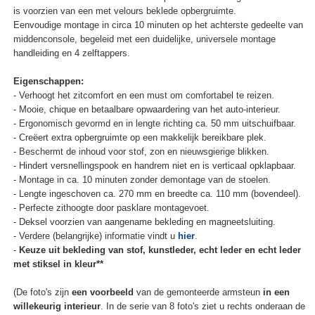
is voorzien van een met velours beklede opbergruimte.
Eenvoudige montage in circa 10 minuten op het achterste gedeelte van
middenconsole, begeleid met een duidelijke, universele montage
handleiding en 4 zelftappers.
Eigenschappen:
- Verhoogt het zitcomfort en een must om comfortabel te reizen.
- Mooie, chique en betaalbare opwaardering van het auto-interieur.
- Ergonomisch gevormd en in lengte richting ca. 50 mm uitschuifbaar.
- Creëert extra opbergruimte op een makkelijk bereikbare plek.
- Beschermt de inhoud voor stof, zon en nieuwsgierige blikken.
- Hindert versnellingspook en handrem niet en is verticaal opklapbaar.
- Montage in ca. 10 minuten zonder demontage van de stoelen.
- Lengte ingeschoven ca. 270 mm en breedte ca. 110 mm (bovendeel).
- Perfecte zithoogte door pasklare montagevoet.
- Deksel voorzien van aangename bekleding en magneetsluiting.
- Verdere (belangrijke) informatie vindt u
hier
.
-
Keuze uit bekleding van stof, kunstleder, echt leder en echt leder
met stiksel in kleur**
(De foto's zijn
een voorbeeld
van de gemonteerde armsteun
in een
willekeurig interieur
. In de serie van 8 foto's ziet u rechts onderaan de