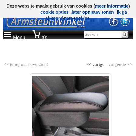
Deze website maakt gebruik van cookies (
meer informatie
)
cookie opties
later opnieuw tonen
ik ga
akkoord met cookies
Menu
(0)
AUTOMERK
<< terug naar overzicht
<< vorige
volgende >>