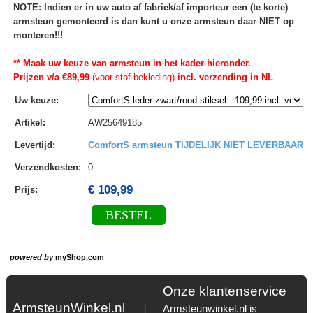
NOTE: Indien er in uw auto af fabriek/af importeur een (te korte)
armsteun gemonteerd is dan kunt u onze armsteun daar NIET op
monteren!!!
** Maak uw keuze van armsteun in het kader hieronder.
Prijzen v/a €89,99
(voor stof bekleding)
incl. verzending in NL
.
Uw keuze
:
Artikel
:
AW25649185
Levertijd
:
ComfortS armsteun TIJDELIJK NIET LEVERBAAR
Verzendkosten
:
0
€ 109,99
Prijs:
BESTEL
powered by
myShop.com
Onze klantenservice
ArmsteunWinkel.nl
Armsteunwinkel.nl is