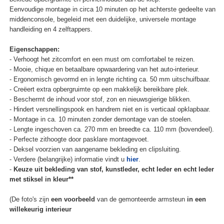
Eenvoudige montage in circa 10 minuten op het achterste gedeelte van
middenconsole, begeleid met een duidelijke, universele montage
handleiding en 4 zelftappers.
Eigenschappen:
- Verhoogt het zitcomfort en een must om comfortabel te reizen.
- Mooie, chique en betaalbare opwaardering van het auto-interieur.
- Ergonomisch gevormd en in lengte richting ca. 50 mm uitschuifbaar.
- Creëert extra opbergruimte op een makkelijk bereikbare plek.
- Beschermt de inhoud voor stof, zon en nieuwsgierige blikken.
- Hindert versnellingspook en handrem niet en is verticaal opklapbaar.
- Montage in ca. 10 minuten zonder demontage van de stoelen.
- Lengte ingeschoven ca. 270 mm en breedte ca. 110 mm (bovendeel).
- Perfecte zithoogte door pasklare montagevoet.
- Deksel voorzien van aangename bekleding en clipsluiting.
- Verdere (belangrijke) informatie vindt u
hier
.
-
Keuze uit bekleding van stof, kunstleder, echt leder en echt leder
met stiksel in kleur**
(De foto's zijn
een voorbeeld
van de gemonteerde armsteun
in een
willekeurig interieur