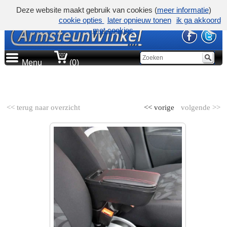
Deze website maakt gebruik van cookies (
meer informatie
)
cookie opties
later opnieuw tonen
ik ga akkoord
met cookies
Menu
(0)
AUTOMERK
<< terug naar overzicht
<< vorige
volgende >>