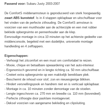
Passend voor:
Subaru Justy 2003-2007
De ComfortS middenarmsteun is geproduceerd van sterk hoogwaardig
zwart ABS kunststof
. Is in 4 stappen opklapbaar en uitschuifbaar voor
het vinden van de perfecte zithouding. De ComfortS armsteun is
voorzien van een munthouder aan de achterzijde en een met rubber
beklede opbergruimte en pennenhouder aan de klep.
Eenvoudige montage in circa 10 minuten op het achterste gedeelte van
middenconsole, begeleid met een duidelijke, universele montage
handleiding en 4 zelftappers.
Eigenschappen:
- Verhoogt het zitcomfort en een must om comfortabel te reizen.
- Mooie, chique en betaalbare opwaardering van het auto-interieur.
- Ergonomisch gevormd en in lengte richting ca. 50 mm uitschuifbaar.
- Creëert extra opbergruimte op een makkelijk bereikbare plek.
- Beschermt de inhoud voor stof, zon en nieuwsgierige blikken.
- Hindert versnellingspook en handrem niet en is verticaal opklapbaar.
- Montage in ca. 10 minuten zonder demontage van de stoelen.
- Lengte ingeschoven ca. 270 mm en breedte ca. 110 mm (bovendeel).
- Perfecte zithoogte door pasklare montagevoet.
- Deksel voorzien van aangename bekleding en clipsluiting.