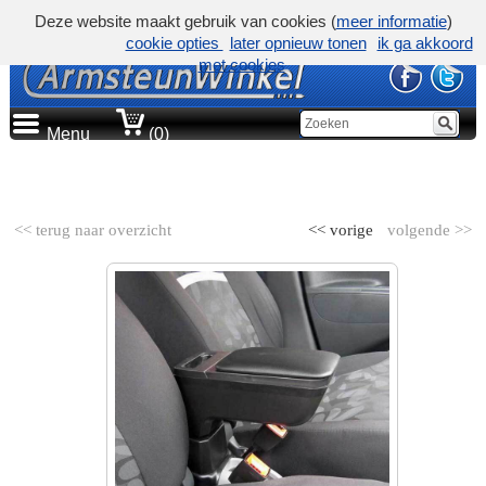
Deze website maakt gebruik van cookies (
meer informatie
)
cookie opties
later opnieuw tonen
ik ga akkoord
met cookies
Menu
(0)
AUTOMERK
<< terug naar overzicht
<< vorige
volgende >>