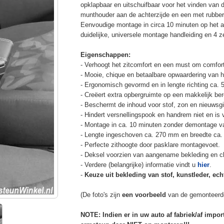
opklapbaar en uitschuifbaar voor het vinden van 
munthouder aan de achterzijde en een met rubbe
Eenvoudige montage in circa 10 minuten op het a
duidelijke, universele montage handleiding en 4 z
Eigenschappen:
- Verhoogt het zitcomfort en een must om comfort
- Mooie, chique en betaalbare opwaardering van he
- Ergonomisch gevormd en in lengte richting ca. 
- Creëert extra opbergruimte op een makkelijk ber
- Beschermt de inhoud voor stof, zon en nieuwsgi
- Hindert versnellingspook en handrem niet en is v
- Montage in ca. 10 minuten zonder demontage va
- Lengte ingeschoven ca. 270 mm en breedte ca.
- Perfecte zithoogte door pasklare montagevoet.
- Deksel voorzien van aangename bekleding en cli
- Verdere (belangrijke) informatie vindt u
hier
.
-
Keuze uit bekleding van stof, kunstleder, echt
(De foto's zijn
een voorbeeld
van de gemonteerd
NOTE: Indien er in uw auto af fabriek/af impo