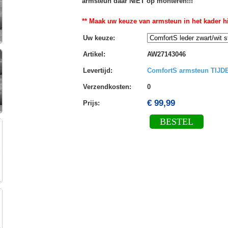
armsteun daar NIET op monteren!!!
** Maak uw keuze van armsteun in het kader hi
Uw keuze
:
Artikel
:
AW27143046
Levertijd
:
ComfortS armsteun TIJ
Verzendkosten
:
0
€ 99,99
Prijs:
BESTEL