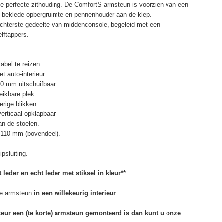
de perfecte zithouding. De ComfortS armsteun is voorzien van een
r beklede opbergruimte en pennenhouder aan de klep.
chterste gedeelte van middenconsole, begeleid met een
elftappers.
abel te reizen.
t auto-interieur.
50 mm uitschuifbaar.
eikbare plek.
erige blikken.
erticaal opklapbaar.
n de stoelen.
 110 mm (bovendeel).
psluiting.
 leder en echt leder met stiksel in kleur**
e armsteun
in een willekeurig interieur
rteur een (te korte) armsteun gemonteerd is dan kunt u onze