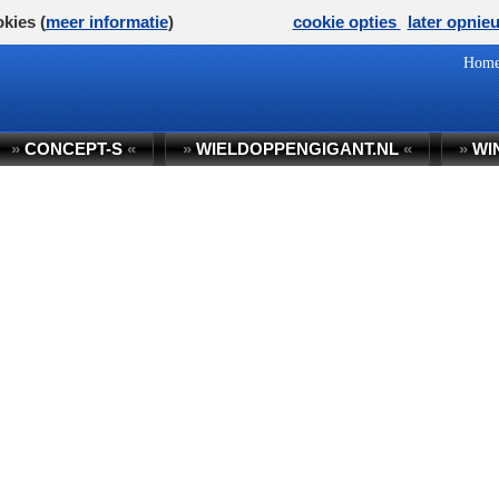
kies (
meer informatie
)
cookie opties
later opnie
Hom
»
CONCEPT-S
«
»
WIELDOPPENGIGANT.NL
«
»
WI