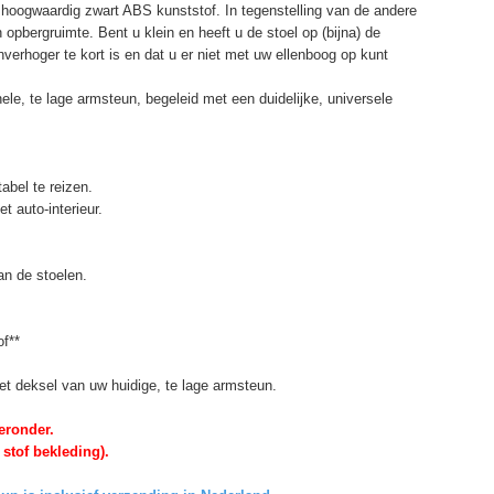
hoogwaardig zwart ABS kunststof. In tegenstelling van de andere
opbergruimte. Bent u klein en heeft u de stoel op (bijna) de
verhoger te kort is en dat u er niet met uw ellenboog op kunt
le, te lage armsteun, begeleid met een duidelijke, universele
abel te reizen.
t auto-interieur.
n de stoelen.
of**
et deksel van uw huidige, te lage armsteun.
eronder.
 stof bekleding).