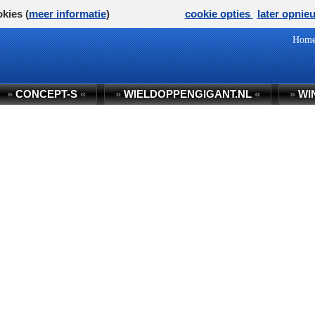
kies (
meer informatie
)
cookie opties
later opnie
Hom
»
CONCEPT-S
«
»
WIELDOPPENGIGANT.NL
«
»
WI