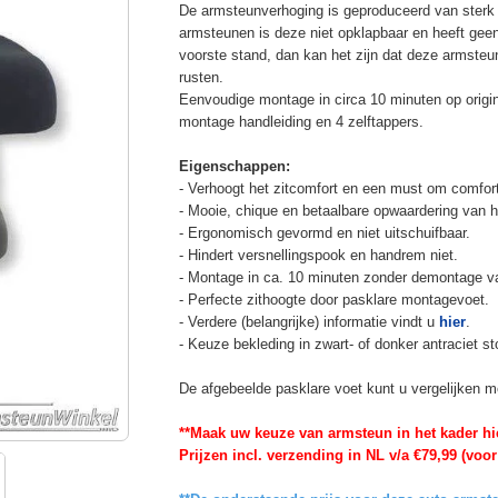
De armsteunverhoging is geproduceerd van sterk 
armsteunen is deze niet opklapbaar en heeft geen 
voorste stand, dan kan het zijn dat deze armsteun
rusten.
Eenvoudige montage in circa 10 minuten op origine
montage handleiding en 4 zelftappers.
Eigenschappen:
- Verhoogt het zitcomfort en een must om comfort
- Mooie, chique en betaalbare opwaardering van he
- Ergonomisch gevormd en niet uitschuifbaar.
- Hindert versnellingspook en handrem niet.
- Montage in ca. 10 minuten zonder demontage va
- Perfecte zithoogte door pasklare montagevoet.
- Verdere (belangrijke) informatie vindt u
hier
.
- Keuze bekleding in zwart- of donker antraciet st
De afgebeelde pasklare voet kunt u vergelijken m
**Maak uw keuze van armsteun in het kader hi
Prijzen incl. verzending in NL v/a €79,99 (voor