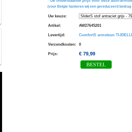
**De onderstaande prijs voor deze auto-armste
(voor Belgie hanteren wij een gereduceerd bedrag 
Uw keuze
:
Artikel
:
AW27645201
Levertijd
:
ComfortS armsteun TIJDEL
Verzendkosten
:
0
€ 79,99
Prijs:
BESTEL