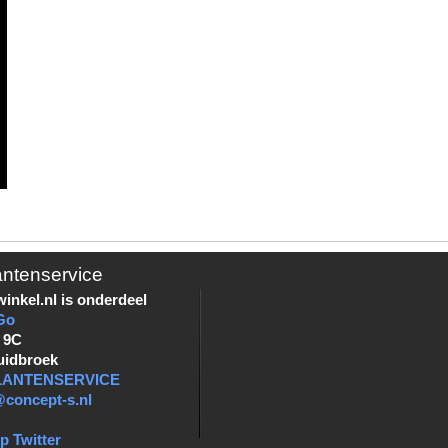
antenservice
inkel.nl is onderdeel
Go
 9C
uidbroek
KLANTENSERVICE
@concept-s.nl
p Twitter