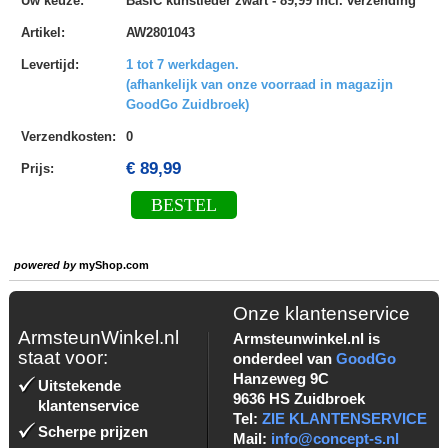
Uw keuze
:
BasiC kunstleder zwart - 89,99 incl. verzending
Artikel
:
AW2801043
Levertijd
:
1 tot 7 werkdagen.
(afhankelijk van onze voorraad in magazijn
GoodGo Zuidbroek)
Verzendkosten
:
0
€ 89,99
Prijs:
BESTEL
powered by
myShop.com
Onze klantenservice
ArmsteunWinkel.nl
Armsteunwinkel.nl is
staat voor:
onderdeel van
GoodGo
Hanzeweg 9C
Uitstekende
9636 HS Zuidbroek
klantenservice
Tel:
ZIE KLANTENSERVICE
Scherpe prijzen
Mail:
info@concept-s.nl