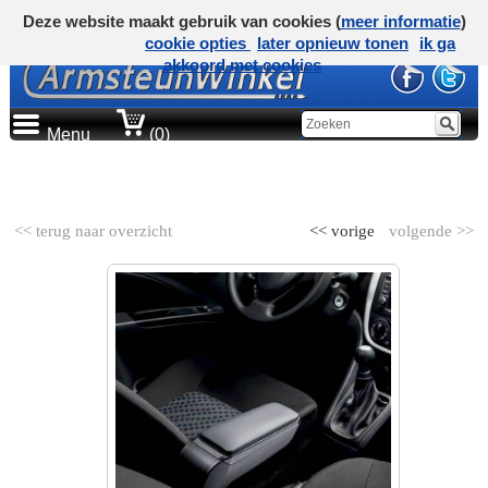
Deze website maakt gebruik van cookies (
meer informatie
)
cookie opties
later opnieuw tonen
ik ga
akkoord met cookies
Menu
(0)
AUTOMERK
<< terug naar overzicht
<< vorige
volgende >>