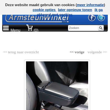
Deze website maakt gebruik van cookies (
meer informatie
)
cookie opties
later opnieuw tonen
ik ga
akkoord met cookies
Menu
(0)
AUTOMERK
<< terug naar overzicht
<< vorige
volgende >>