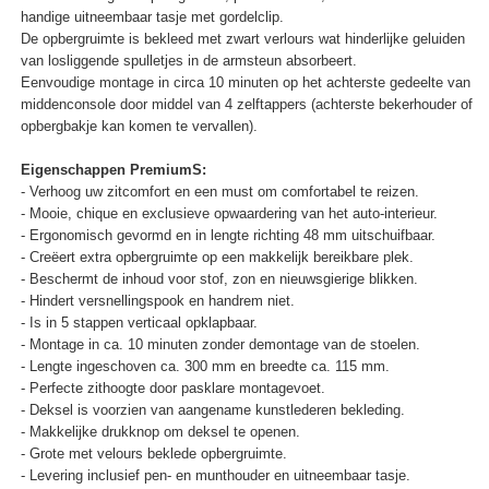
handige uitneembaar tasje met gordelclip.
De opbergruimte is bekleed met zwart verlours wat hinderlijke geluiden
van losliggende spulletjes in de armsteun absorbeert.
Eenvoudige montage in circa 10 minuten op het achterste gedeelte van
middenconsole door middel van 4 zelftappers (achterste bekerhouder of
opbergbakje kan komen te vervallen).
Eigenschappen PremiumS:
- Verhoog uw zitcomfort en een must om comfortabel te reizen.
- Mooie, chique en exclusieve opwaardering van het auto-interieur.
- Ergonomisch gevormd en in lengte richting 48 mm uitschuifbaar.
- Creëert extra opbergruimte op een makkelijk bereikbare plek.
- Beschermt de inhoud voor stof, zon en nieuwsgierige blikken.
- Hindert versnellingspook en handrem niet.
- Is in 5 stappen verticaal opklapbaar.
- Montage in ca. 10 minuten zonder demontage van de stoelen.
- Lengte ingeschoven ca. 300 mm en breedte ca. 115 mm.
- Perfecte zithoogte door pasklare montagevoet.
- Deksel is voorzien van aangename kunstlederen bekleding.
- Makkelijke drukknop om deksel te openen.
- Grote met velours beklede opbergruimte.
- Levering inclusief pen- en munthouder en uitneembaar tasje.