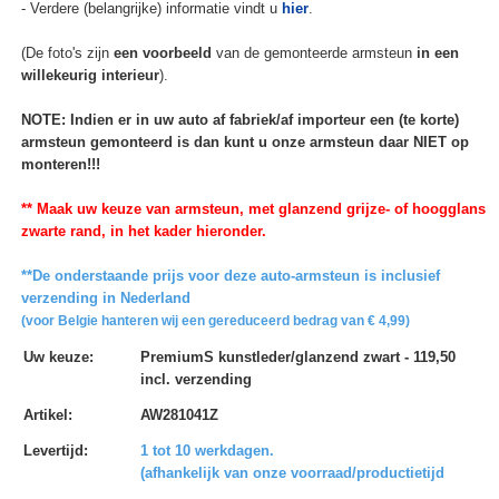
- Verdere (belangrijke) informatie vindt u
hier
.
(De foto's zijn
een voorbeeld
van de gemonteerde armsteun
in een
willekeurig interieur
).
NOTE: Indien er in uw auto af fabriek/af importeur een (te korte)
armsteun gemonteerd is dan kunt u onze armsteun daar NIET op
monteren!!!
** Maak uw keuze van armsteun, met glanzend grijze- of hoogglans
zwarte rand, in het kader hieronder.
**De onderstaande prijs voor deze auto-armsteun is inclusief
verzending in Nederland
(voor Belgie hanteren wij een gereduceerd bedrag van € 4,99)
Uw keuze
:
PremiumS kunstleder/glanzend zwart - 119,50
incl. verzending
Artikel
:
AW281041Z
Levertijd
:
1 tot 10 werkdagen.
(afhankelijk van onze voorraad/productietijd