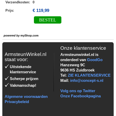
Verzendkosten
:
0
€ 119,99
Prijs:
BESTEL
powered by
myShop.com
Onze klantenservice
ArmsteunWinkel.nl
Armsteunwinkel.nl is
staat voor:
onderdeel van
GoodGo
Hanzeweg 9C
Uitstekende
9636 HS Zuidbroek
klantenservice
Tel:
ZIE KLANTENSERVICE
Scherpe prijzen
Mail:
info@concept-s.nl
Vakmanschap!
Volg ons op Twitter
Onze Facebookpagina
Algemene voorwaarden
Privacybeleid