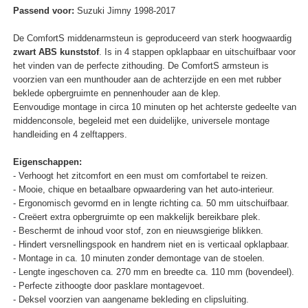
Passend voor:
Suzuki Jimny 1998-2017
De ComfortS middenarmsteun is geproduceerd van sterk hoogwaardig
zwart ABS kunststof
. Is in 4 stappen opklapbaar en uitschuifbaar voor
het vinden van de perfecte zithouding. De ComfortS armsteun is
voorzien van een munthouder aan de achterzijde en een met rubber
beklede opbergruimte en pennenhouder aan de klep.
Eenvoudige montage in circa 10 minuten op het achterste gedeelte van
middenconsole, begeleid met een duidelijke, universele montage
handleiding en 4 zelftappers.
Eigenschappen:
- Verhoogt het zitcomfort en een must om comfortabel te reizen.
- Mooie, chique en betaalbare opwaardering van het auto-interieur.
- Ergonomisch gevormd en in lengte richting ca. 50 mm uitschuifbaar.
- Creëert extra opbergruimte op een makkelijk bereikbare plek.
- Beschermt de inhoud voor stof, zon en nieuwsgierige blikken.
- Hindert versnellingspook en handrem niet en is verticaal opklapbaar.
- Montage in ca. 10 minuten zonder demontage van de stoelen.
- Lengte ingeschoven ca. 270 mm en breedte ca. 110 mm (bovendeel).
- Perfecte zithoogte door pasklare montagevoet.
- Deksel voorzien van aangename bekleding en clipsluiting.