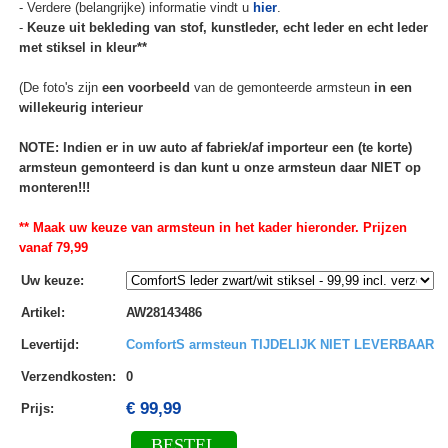
- Verdere (belangrijke) informatie vindt u
hier
.
-
Keuze uit bekleding van stof, kunstleder, echt leder en echt leder
met stiksel in kleur**
(De foto's zijn
een voorbeeld
van de gemonteerde armsteun
in een
willekeurig interieur
NOTE: Indien er in uw auto af fabriek/af importeur een (te korte)
armsteun gemonteerd is dan kunt u onze armsteun daar NIET op
monteren!!!
** Maak uw keuze van armsteun in het kader hieronder. Prijzen
vanaf 79,99
Uw keuze
:
Artikel
:
AW28143486
Levertijd
:
ComfortS armsteun TIJDELIJK NIET LEVERBAAR
Verzendkosten
:
0
€ 99,99
Prijs:
BESTEL