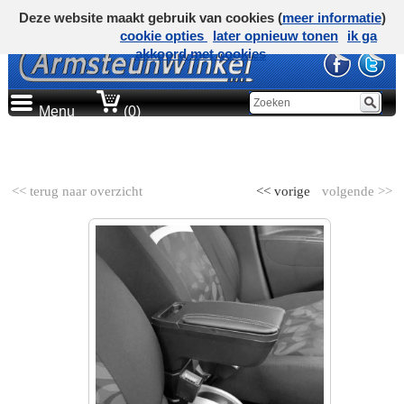
Deze website maakt gebruik van cookies (
meer informatie
)
cookie opties
later opnieuw tonen
ik ga
akkoord met cookies
Menu
(0)
AUTOMERK
<< terug naar overzicht
<< vorige
volgende >>