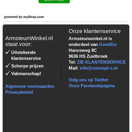
powered by
myShop.com
Onze klantenservice
ArmsteunWinkel.nl
Armsteunwinkel.nl is
staat voor:
onderdeel van
GoodGo
Hanzeweg 9C
Uitstekende
9636 HS Zuidbroek
klantenservice
Tel:
ZIE KLANTENSERVICE
Scherpe prijzen
Mail:
info@concept-s.nl
Vakmanschap!
Volg ons op Twitter
Onze Facebookpagina
Algemene voorwaarden
Privacybeleid