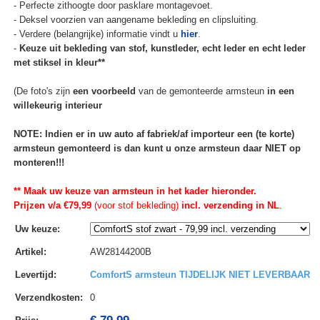
- Perfecte zithoogte door pasklare montagevoet.
- Deksel voorzien van aangename bekleding en clipsluiting.
- Verdere (belangrijke) informatie vindt u
hier
.
-
Keuze uit bekleding van stof, kunstleder, echt leder en echt leder
met stiksel in kleur**
(De foto's zijn
een voorbeeld
van de gemonteerde armsteun
in een
willekeurig interieur
NOTE: Indien er in uw auto af fabriek/af importeur een (te korte)
armsteun gemonteerd is dan kunt u onze armsteun daar NIET op
monteren!!!
** Maak uw keuze van armsteun in het kader hieronder.
Prijzen v/a €79,99
(voor stof bekleding)
incl. verzending in NL
.
Uw keuze
:
Artikel
:
AW28144200B
Levertijd
:
ComfortS armsteun TIJDELIJK NIET LEVERBAAR
Verzendkosten
:
0