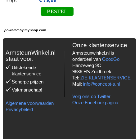
€ 79,99
Prijs:
BESTEL
powered by
myShop.com
Onze klantenservice
ArmsteunWinkel.nl
Armsteunwinkel.nl is
staat voor:
onderdeel van
GoodGo
Hanzeweg 9C
Uitstekende
9636 HS Zuidbroek
klantenservice
Tel:
ZIE KLANTENSERVICE
Scherpe prijzen
Mail:
info@concept-s.nl
Vakmanschap!
Volg ons op Twitter
Onze Facebookpagina
Algemene voorwaarden
Privacybeleid