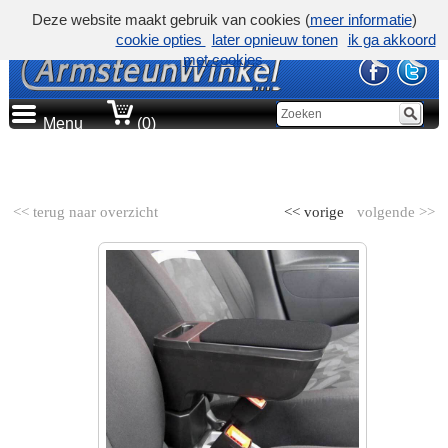
Deze website maakt gebruik van cookies (
meer informatie
)
cookie opties
later opnieuw tonen
ik ga akkoord
met cookies
Menu
(0)
AUTOMERK
<< terug naar overzicht
<< vorige
volgende >>