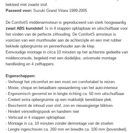
bekleed met zwarte stof.
Passend voor:
Suzuki Grand Vitara 1999-2005
De ComfortS middenarmsteun is geproduceerd van sterk hoogwaardig
zwart ABS kunststof
. Is in 4 stappen opklapbaar en uitschuifbaar voor
het vinden van de perfecte zithouding. De ComfortS armsteun is
voorzien van een munthouder aan de achterzijde en een met rubber
beklede opbergruimte en pennenhouder aan de klep.
Eenvoudige montage in circa 10 minuten op het achterste gedeelte van
middenconsole, begeleid met een duidelijke, universele montage
handleiding en 4 zelftappers.
Eigenschappen:
- Verhoogt het zitcomfort en een must om comfortabel te reizen.
- Mooie, chique en betaalbare opwaardering van het auto-interieur.
- Ergonomisch gevormd en in lengte richting ca. 50 mm uitschuifbaar.
- Creëert extra opbergruimte op een makkelijk bereikbare plek.
- Beschermt de inhoud voor stof, zon en nieuwsgierige blikken.
- Hindert versnellingspook en handrem niet
- Verticaal in 4 stappen opklapbaar.
- Montage in ca. 10 minuten zonder demontage van de stoelen.
- Lengte ingeschoven ca. 260 mm en breedte ca. 100 mm (bovendeel).