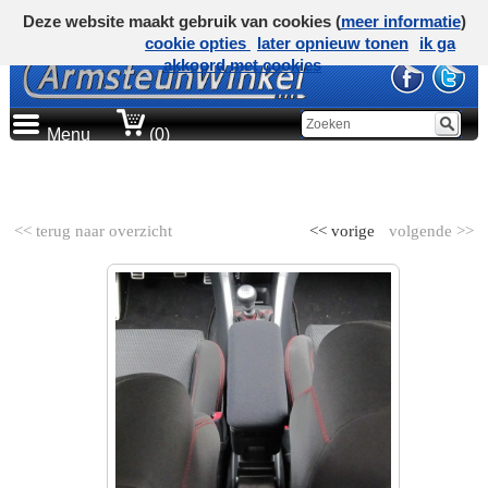
Deze website maakt gebruik van cookies (
meer informatie
)
cookie opties
later opnieuw tonen
ik ga
akkoord met cookies
Menu
(0)
AUTOMERK
<< terug naar overzicht
<< vorige
volgende >>