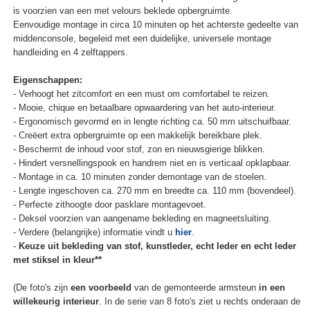
is voorzien van een met velours beklede opbergruimte.
Eenvoudige montage in circa 10 minuten op het achterste gedeelte van
middenconsole, begeleid met een duidelijke, universele montage
handleiding en 4 zelftappers.
Eigenschappen:
- Verhoogt het zitcomfort en een must om comfortabel te reizen.
- Mooie, chique en betaalbare opwaardering van het auto-interieur.
- Ergonomisch gevormd en in lengte richting ca. 50 mm uitschuifbaar.
- Creëert extra opbergruimte op een makkelijk bereikbare plek.
- Beschermt de inhoud voor stof, zon en nieuwsgierige blikken.
- Hindert versnellingspook en handrem niet en is verticaal opklapbaar.
- Montage in ca. 10 minuten zonder demontage van de stoelen.
- Lengte ingeschoven ca. 270 mm en breedte ca. 110 mm (bovendeel).
- Perfecte zithoogte door pasklare montagevoet.
- Deksel voorzien van aangename bekleding en magneetsluiting.
- Verdere (belangrijke) informatie vindt u
hier
.
-
Keuze uit bekleding van stof, kunstleder, echt leder en echt leder
met stiksel in kleur**
(De foto's zijn
een voorbeeld
van de gemonteerde armsteun
in een
willekeurig interieur
. In de serie van 8 foto's ziet u rechts onderaan de