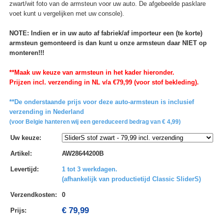
zwart/wit foto van de armsteun voor uw auto. De afgebeelde pasklare
voet kunt u vergelijken met uw console).
NOTE: Indien er in uw auto af fabriek/af importeur een (te korte)
armsteun gemonteerd is dan kunt u onze armsteun daar NIET op
monteren!!!
**Maak uw keuze van armsteun in het kader hieronder.
Prijzen incl. verzending in NL v/a €79,99 (voor stof bekleding).
**De onderstaande prijs voor deze auto-armsteun is inclusief
verzending in Nederland
(voor Belgie hanteren wij een gereduceerd bedrag van € 4,99)
Uw keuze
:
Artikel
:
AW28644200B
Levertijd
:
1 tot 3 werkdagen.
(afhankelijk van productietijd Classic SliderS)
Verzendkosten
:
0
€ 79,99
Prijs: