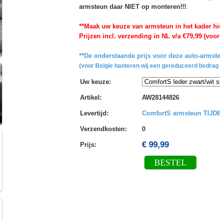
armsteun daar NIET op monteren!!!
.
**Maak uw keuze van armsteun in het kader hi
Prijzen incl. verzending in NL v/a €79,99 (voor
**De onderstaande prijs voor deze auto-armste
(voor Belgie hanteren wij een gereduceerd bedrag 
Uw keuze
:
Artikel
:
AW28144826
Levertijd
:
ComfortS armsteun TIJ
Verzendkosten
:
0
€ 99,99
Prijs:
BESTEL