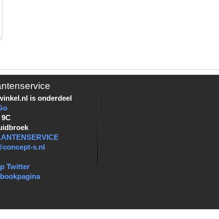
antenservice
inkel.nl is onderdeel
Go
 9C
uidbroek
KLANTENSERVICE
@concept-s.nl
p Twitter
ebookpagina