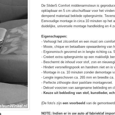
De SliderS Comfort middenarmsteun is geproduc
opklapbaar en 5 cm uitschuifbaar voor het vinden
dempend materiaal beklede opbergruimte. Tevens 
Eenvoudige montage in circa 10 minuten op het a
duidelijke, universele montage handleiding en 4 z
Eigenschappen:
- Verhoogt het zitcomfort en een must om comfort
- Mooie, chique en betaalbare opwaardering van he
- Ergonomisch gevormd en in lengte richting ca. 
- Creëert extra opbergruimte op een makkelijk ber
- Beschermt de inhoud voor stof, zon en nieuwsgi
- Hindert versnellingspook en handrem niet en is v
- Montage in ca. 10 minuten zonder demontage va
- Lengte ingeschoven ca. 265 mm en breedte ca
- Perfecte zithoogte door pasklare montagevoet.
- Deksel voorzien van aangename bekleding en cli
-
Keuze uit bekleding van stof, kunstleder, echt
(De foto's zijn
een voorbeeld
van de gemonteerd
NOTE: Indien er in uw auto af fabriek/af impo