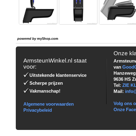
powered by
myShop.com
Onze kl
ArmsteunWinkel.nl staat
Armsteunw
voor:
van
Good
Hanzeweg
Uitstekende klantenservice
9636 HS Z
Scherpe prijzen
Tel:
ZIE 
Vakmanschap!
Mail:
info
Volg ons o
Algemene voorwaarden
Onze Fac
Privacybeleid