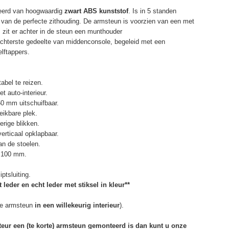
eerd van hoogwaardig
zwart ABS kunststof
. Is in 5 standen
 van de perfecte zithouding. De armsteun is voorzien van een met
zit er achter in de steun een munthouder
chterste gedeelte van middenconsole, begeleid met een
elftappers.
abel te reizen.
t auto-interieur.
50 mm uitschuifbaar.
eikbare plek.
erige blikken.
erticaal opklapbaar.
n de stoelen.
. 100 mm.
ptsluiting.
 leder en echt leder met stiksel in kleur**
e armsteun
in een willekeurig interieur
).
rteur een (te korte) armsteun gemonteerd is dan kunt u onze