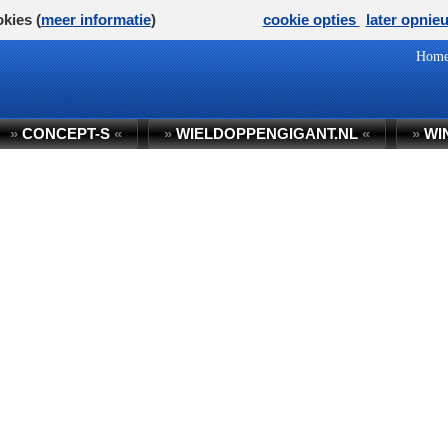
kies (
meer informatie
)
cookie opties
later opnie
Hom
»
CONCEPT-S
«
»
WIELDOPPENGIGANT.NL
«
»
WI