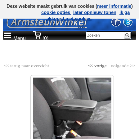
Deze website maakt gebruik van cookies (
meer informatie
)
cookie opties
later opnieuw tonen
ik ga
akkoord met cookies
Menu
(0)
AUTOMERK
<< terug naar overzicht
<< vorige
volgende >>