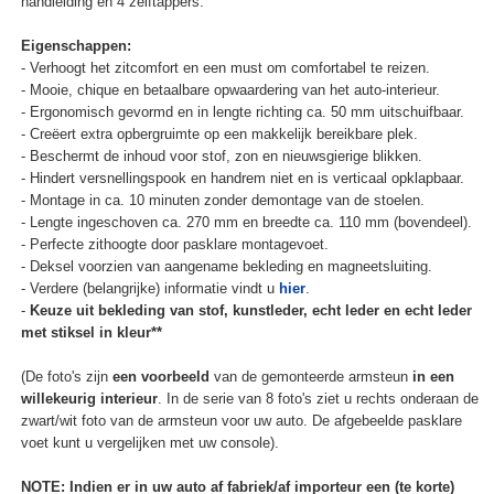
handleiding en 4 zelftappers.
Eigenschappen:
- Verhoogt het zitcomfort en een must om comfortabel te reizen.
- Mooie, chique en betaalbare opwaardering van het auto-interieur.
- Ergonomisch gevormd en in lengte richting ca. 50 mm uitschuifbaar.
- Creëert extra opbergruimte op een makkelijk bereikbare plek.
- Beschermt de inhoud voor stof, zon en nieuwsgierige blikken.
- Hindert versnellingspook en handrem niet en is verticaal opklapbaar.
- Montage in ca. 10 minuten zonder demontage van de stoelen.
- Lengte ingeschoven ca. 270 mm en breedte ca. 110 mm (bovendeel).
- Perfecte zithoogte door pasklare montagevoet.
- Deksel voorzien van aangename bekleding en magneetsluiting.
- Verdere (belangrijke) informatie vindt u
hier
.
-
Keuze uit bekleding van stof, kunstleder, echt leder en echt leder
met stiksel in kleur**
(De foto's zijn
een voorbeeld
van de gemonteerde armsteun
in een
willekeurig interieur
. In de serie van 8 foto's ziet u rechts onderaan de
zwart/wit foto van de armsteun voor uw auto. De afgebeelde pasklare
voet kunt u vergelijken met uw console).
NOTE: Indien er in uw auto af fabriek/af importeur een (te korte)