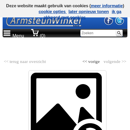
Deze website maakt gebruik van cookies (
meer informatie
)
cookie opties
later opnieuw tonen
ik ga
akkoord met cookies
Menu
(0)
AUTOMERK
<< terug naar overzicht
<< vorige
volgende >>