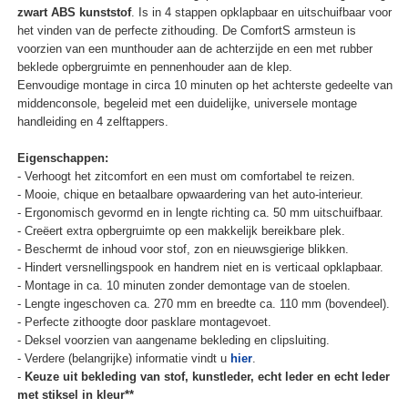
zwart ABS kunststof
. Is in 4 stappen opklapbaar en uitschuifbaar voor
het vinden van de perfecte zithouding. De ComfortS armsteun is
voorzien van een munthouder aan de achterzijde en een met rubber
beklede opbergruimte en pennenhouder aan de klep.
Eenvoudige montage in circa 10 minuten op het achterste gedeelte van
middenconsole, begeleid met een duidelijke, universele montage
handleiding en 4 zelftappers.
Eigenschappen:
- Verhoogt het zitcomfort en een must om comfortabel te reizen.
- Mooie, chique en betaalbare opwaardering van het auto-interieur.
- Ergonomisch gevormd en in lengte richting ca. 50 mm uitschuifbaar.
- Creëert extra opbergruimte op een makkelijk bereikbare plek.
- Beschermt de inhoud voor stof, zon en nieuwsgierige blikken.
- Hindert versnellingspook en handrem niet en is verticaal opklapbaar.
- Montage in ca. 10 minuten zonder demontage van de stoelen.
- Lengte ingeschoven ca. 270 mm en breedte ca. 110 mm (bovendeel).
- Perfecte zithoogte door pasklare montagevoet.
- Deksel voorzien van aangename bekleding en clipsluiting.
- Verdere (belangrijke) informatie vindt u
hier
.
-
Keuze uit bekleding van stof, kunstleder, echt leder en echt leder
met stiksel in kleur**