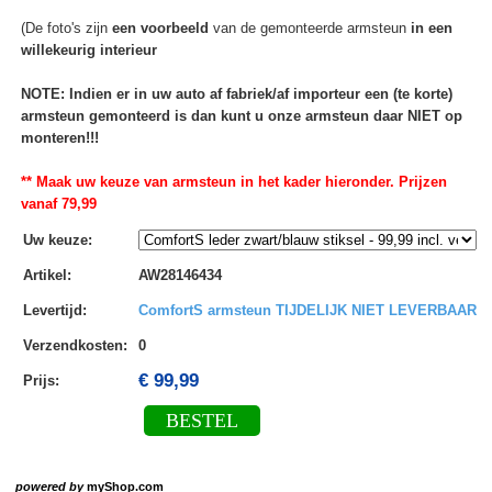
(De foto's zijn
een voorbeeld
van de gemonteerde armsteun
in een
willekeurig interieur
NOTE: Indien er in uw auto af fabriek/af importeur een (te korte)
armsteun gemonteerd is dan kunt u onze armsteun daar NIET op
monteren!!!
** Maak uw keuze van armsteun in het kader hieronder. Prijzen
vanaf 79,99
Uw keuze
:
Artikel
:
AW28146434
Levertijd
:
ComfortS armsteun TIJDELIJK NIET LEVERBAAR
Verzendkosten
:
0
€ 99,99
Prijs:
BESTEL
powered by
myShop.com