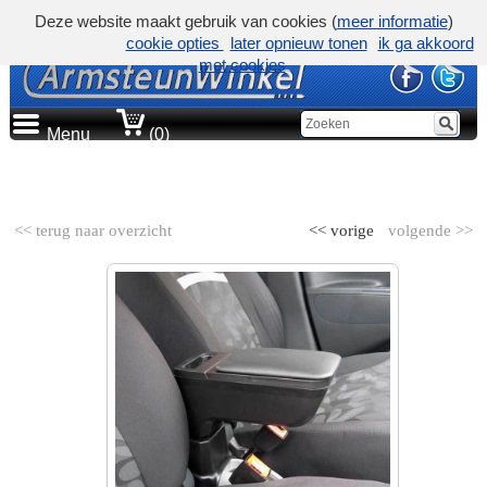
Deze website maakt gebruik van cookies (
meer informatie
)
cookie opties
later opnieuw tonen
ik ga akkoord
met cookies
Menu
(0)
AUTOMERK
<< terug naar overzicht
<< vorige
volgende >>