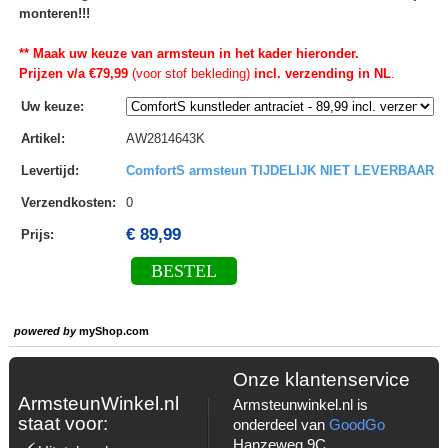
monteren!!!
** Maak uw keuze van armsteun in het kader hieronder.
Prijzen v/a €79,99
(voor stof bekleding)
incl. verzending in NL
.
Uw keuze
:
Artikel
:
AW2814643K
Levertijd
:
ComfortS armsteun TIJDELIJK NIET LEVERBAAR
Verzendkosten
:
0
€ 89,99
Prijs:
BESTEL
powered by
myShop.com
Onze klantenservice
ArmsteunWinkel.nl
Armsteunwinkel.nl is
staat voor:
onderdeel van
GoodGo
Hanzeweg 9C