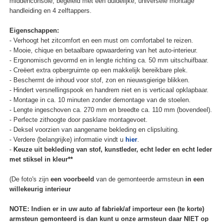
middenconsole, begeleid met een duidelijke, universele montage
handleiding en 4 zelftappers.
Eigenschappen:
- Verhoogt het zitcomfort en een must om comfortabel te reizen.
- Mooie, chique en betaalbare opwaardering van het auto-interieur.
- Ergonomisch gevormd en in lengte richting ca. 50 mm uitschuifbaar.
- Creëert extra opbergruimte op een makkelijk bereikbare plek.
- Beschermt de inhoud voor stof, zon en nieuwsgierige blikken.
- Hindert versnellingspook en handrem niet en is verticaal opklapbaar.
- Montage in ca. 10 minuten zonder demontage van de stoelen.
- Lengte ingeschoven ca. 270 mm en breedte ca. 110 mm (bovendeel).
- Perfecte zithoogte door pasklare montagevoet.
- Deksel voorzien van aangename bekleding en clipsluiting.
- Verdere (belangrijke) informatie vindt u
hier
.
-
Keuze uit bekleding van stof, kunstleder, echt leder en echt leder
met stiksel in kleur**
(De foto's zijn
een voorbeeld
van de gemonteerde armsteun
in een
willekeurig interieur
NOTE: Indien er in uw auto af fabriek/af importeur een (te korte)
armsteun gemonteerd is dan kunt u onze armsteun daar NIET op