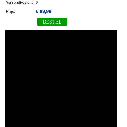
Verzendkosten
:
0
€ 89,99
Prijs:
BESTEL