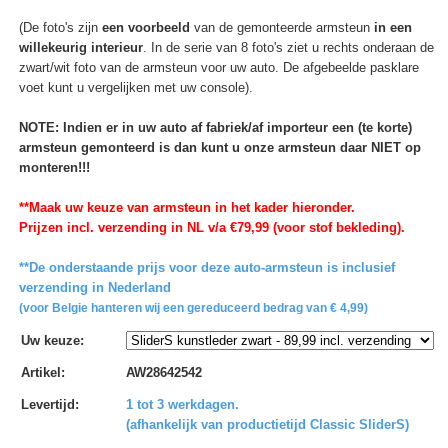
(De foto's zijn
een voorbeeld
van de gemonteerde armsteun
in een
willekeurig interieur
. In de serie van 8 foto's ziet u rechts onderaan de
zwart/wit foto van de armsteun voor uw auto. De afgebeelde pasklare
voet kunt u vergelijken met uw console).
NOTE: Indien er in uw auto af fabriek/af importeur een (te korte)
armsteun gemonteerd is dan kunt u onze armsteun daar NIET op
monteren!!!
**Maak uw keuze van armsteun in het kader hieronder.
Prijzen incl. verzending in NL v/a €79,99 (voor stof bekleding).
**De onderstaande prijs voor deze auto-armsteun is inclusief
verzending in Nederland
(voor Belgie hanteren wij een gereduceerd bedrag van € 4,99)
Uw keuze
:
Artikel
:
AW28642542
Levertijd
:
1 tot 3 werkdagen.
(afhankelijk van productietijd Classic SliderS)