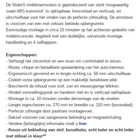
De SliderS middenarmsteun is geproduceerd van sterk hoogwaardig
zwart ABS kunststof. Is opklapbaar, horizontaal en verticaal, en
uitschuifbaar voor het vinden van de perfecte zithouding. De armsteun
is voorzien van een met velours beklede opbergruimte.
Eenvoudige montage in circa 10 minuten op het achterste gedeelte van
middenconsole, begeleid met een duidelijke, universele montage
handleiding en 4 zelftappers.
Eigenschappen:
- Verhoogt het zitcomfort en een must om comfortabel te reizen.
- Mooie, chique en betaalbare opwaardering van het auto-interieur.
- Ergonomisch gevormd en in lengte richting ca. 50 mm uitschuifbaar.
- Creëert extra opbergruimte op een makkelijk bereikbare plek.
- Beschermt de inhoud voor stof, zon en nieuwsgierige blikken.
- Hindert versnellingspook en handrem niet en is verticaal opklapbaar.
- Montage in ca. 10 minuten zonder demontage van de stoelen.
- Lengte ingeschoven ca. 270 mm en breedte ca. 110 mm (bovendeel).
- Perfecte zithoogte door pasklare montagevoet.
- Deksel voorzien van aangename bekleding en magneetsluiting.
- Verdere (belangrijke) informatie vindt u
hier
.
-
Keuze uit bekleding van stof, kunstleder, echt leder en echt leder
met stiksel in kleur**