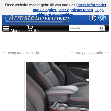
Deze website maakt gebruik van cookies (
meer informatie
)
cookie opties
later opnieuw tonen
ik ga
akkoord met cookies
Menu
(0)
AUTOMERK
<< terug naar overzicht
<< vorige
volgende >>